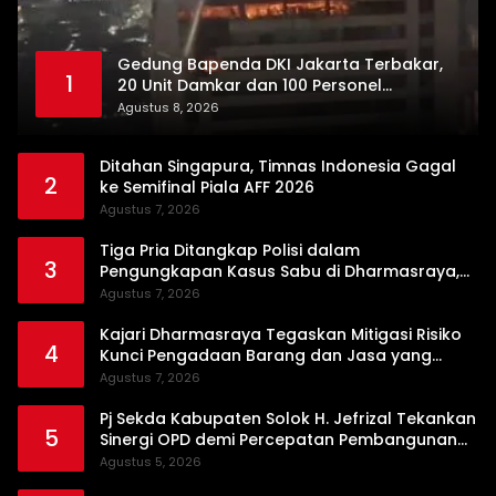
Gedung Bapenda DKI Jakarta Terbakar,
1
20 Unit Damkar dan 100 Personel
Dikerahkan
Agustus 8, 2026
Ditahan Singapura, Timnas Indonesia Gagal
2
ke Semifinal Piala AFF 2026
Agustus 7, 2026
Tiga Pria Ditangkap Polisi dalam
3
Pengungkapan Kasus Sabu di Dharmasraya,
Timbangan Digital hingga Bong Disita
Agustus 7, 2026
Kajari Dharmasraya Tegaskan Mitigasi Risiko
4
Kunci Pengadaan Barang dan Jasa yang
Bersih
Agustus 7, 2026
Pj Sekda Kabupaten Solok H. Jefrizal Tekankan
5
Sinergi OPD demi Percepatan Pembangunan
Daerah
Agustus 5, 2026