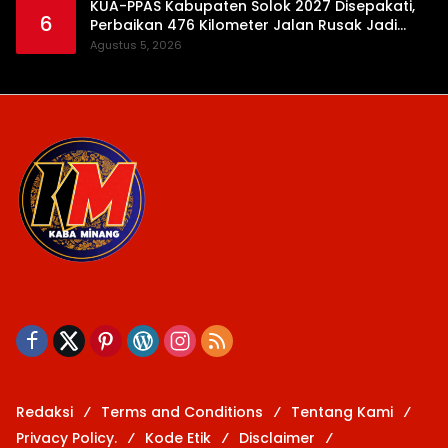
KUA-PPAS Kabupaten Solok 2027 Disepakati,
6
Perbaikan 476 Kilometer Jalan Rusak Jadi
Prioritas
Agustus 5, 2026
Redaksi
Terms and Conditions
Tentang Kami
Privacy Policy.
Kode Etik
Disclaimer