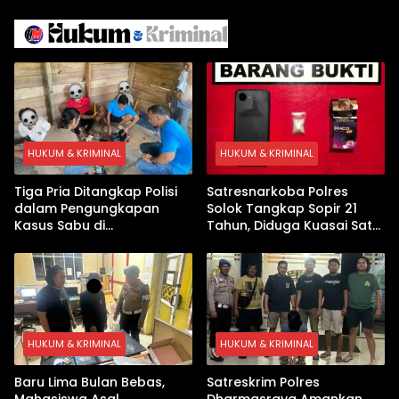
Iran
Israel Kewalahan di Teluk
Arab
HUKUM & KRIMINAL
HUKUM & KRIMINAL
Tiga Pria Ditangkap Polisi
Satresnarkoba Polres
dalam Pengungkapan
Solok Tangkap Sopir 21
Kasus Sabu di
Tahun, Diduga Kuasai Satu
Dharmasraya, Timbangan
Paket Sabu di Kubung
Digital hingga Bong Disita
HUKUM & KRIMINAL
HUKUM & KRIMINAL
Baru Lima Bulan Bebas,
Satreskrim Polres
Mahasiswa Asal
Dharmasraya Amankan