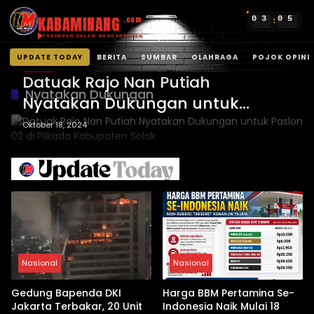
KABAMINANG
0
3
0
5
.com
:
TERDEPAN DALAM MENGABARKAN
UPDATE TODAY
BERITA
SUMBAR
OLAHRAGA
POJOK OPINI
BERITA
Langsung
Datuak Rajo Nan Putiah
ke
Nyatakan Dukungan
Nyatakan Dukungan untuk
konten
Paslon 02 di Pilkada Kabupaten
Oktober 18, 2024
Solok
Nasional
Nasional
Gedung Bapenda DKI
Harga BBM Pertamina Se-
Jakarta Terbakar, 20 Unit
Indonesia Naik Mulai 18