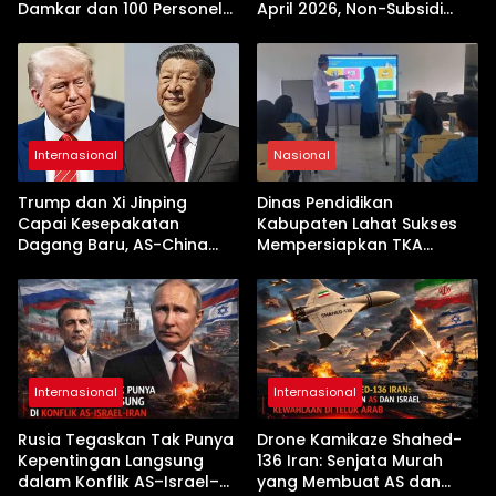
Damkar dan 100 Personel
April 2026, Non-Subsidi
Dikerahkan
Terseret Kenaikan Tajam
Internasional
Nasional
Trump dan Xi Jinping
Dinas Pendidikan
Capai Kesepakatan
Kabupaten Lahat Sukses
Dagang Baru, AS-China
Mempersiapkan TKA
Buka Babak Kerja Sama
dengan Inovasi
Jelang Kunjungan Beijing
Pembekalan Latihan Soal
Tanpa Internet
Internasional
Internasional
Rusia Tegaskan Tak Punya
Drone Kamikaze Shahed-
Kepentingan Langsung
136 Iran: Senjata Murah
dalam Konflik AS–Israel–
yang Membuat AS dan