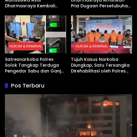
Dharmasraya Kembali
Pria Dugaan Persetubuhan
Ditangkap Kasus Sabu
Anak
HUKUM & KRIMINAL
HUKUM & KRIMINAL
Satresnarkoba Polres
Tujuh Kasus Narkoba
Solok Tangkap Terduga
Diungkap, Satu Tersangka
Pengedar Sabu dan Ganja
Direhabilitasi oleh Polres
di Kubung
Dharmasraya
Pos Terbaru