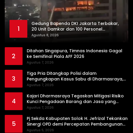
Gedung Bapenda DKI Jakarta Terbakar,
1
20 Unit Damkar dan 100 Personel
Dikerahkan
Agustus 8, 2026
Ditahan Singapura, Timnas Indonesia Gagal
2
ke Semifinal Piala AFF 2026
Agustus 7, 2026
Tiga Pria Ditangkap Polisi dalam
3
Pengungkapan Kasus Sabu di Dharmasraya,
Timbangan Digital hingga Bong Disita
Agustus 7, 2026
Kajari Dharmasraya Tegaskan Mitigasi Risiko
4
Kunci Pengadaan Barang dan Jasa yang
Bersih
Agustus 7, 2026
Pj Sekda Kabupaten Solok H. Jefrizal Tekankan
5
Sinergi OPD demi Percepatan Pembangunan
Daerah
Agustus 5, 2026