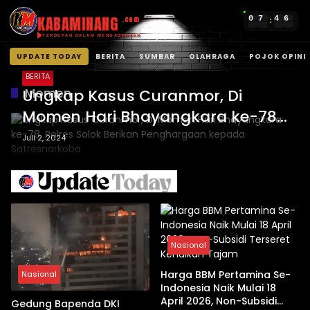
KABAMINANG
0
7
4
6
.com
:
TERDEPAN DALAM MENGABARKAN
UPDATE TODAY
BERITA
SUMBAR
OLAHRAGA
POJOK OPINI
Langsung
BERITA
ke
Momen
Ungkap Kasus Curanmor, Di
konten
Momen Hari Bhayangkara ke-78,
Polres Solok Berikan Penghargaan
Juli 2, 2024
kepada Satresnarkoba
Nasional
Harga BBM Pertamina Se-
Nasional
Indonesia Naik Mulai 18
April 2026, Non-Subsidi
Gedung Bapenda DKI