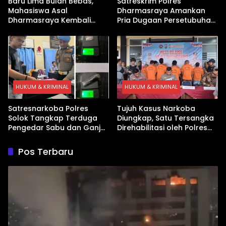
Baru Lima Bulan Bebas,
Satreskrim Polres
Mahasiswa Asal
Dharmasraya Amankan
Dharmasraya Kembali
Pria Dugaan Persetubuhan
Ditangkap Kasus Sabu
Anak
HUKUM & KRIMINAL
HUKUM & KRIMINAL
Satresnarkoba Polres
Tujuh Kasus Narkoba
Solok Tangkap Terduga
Diungkap, Satu Tersangka
Pengedar Sabu dan Ganja
Direhabilitasi oleh Polres
di Kubung
Dharmasraya
Pos Terbaru