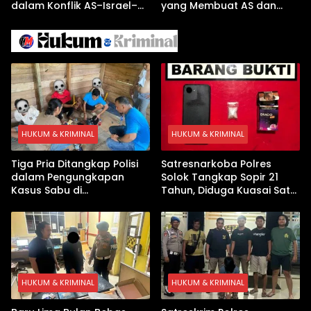
dalam Konflik AS–Israel–
yang Membuat AS dan
Iran
Israel Kewalahan di Teluk
Arab
HUKUM & KRIMINAL
HUKUM & KRIMINAL
Tiga Pria Ditangkap Polisi
Satresnarkoba Polres
dalam Pengungkapan
Solok Tangkap Sopir 21
Kasus Sabu di
Tahun, Diduga Kuasai Satu
Dharmasraya, Timbangan
Paket Sabu di Kubung
Digital hingga Bong Disita
HUKUM & KRIMINAL
HUKUM & KRIMINAL