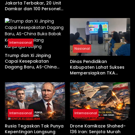
Terseret Kenaikan Tajam
Jakarta Terbakar, 20 Unit
Damkar dan 100 Personel
Dikerahkan
Internasional
Nasional
Trump dan Xi Jinping
Capai Kesepakatan
Dinas Pendidikan
Dagang Baru, AS-China
Kabupaten Lahat Sukses
Buka Babak Kerja Sama
Mempersiapkan TKA
Jelang Kunjungan Beijing
dengan Inovasi
Pembekalan Latihan Soal
Tanpa Internet
Internasional
Internasional
Rusia Tegaskan Tak Punya
Drone Kamikaze Shahed-
Kepentingan Langsung
136 Iran: Senjata Murah