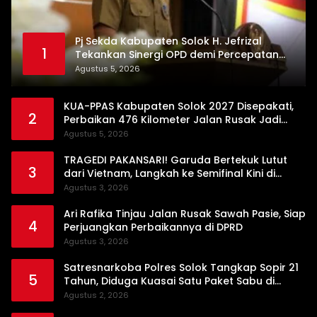
Pj Sekda Kabupaten Solok H. Jefrizal
1
Tekankan Sinergi OPD demi Percepatan
Pembangunan Daerah
Agustus 5, 2026
KUA-PPAS Kabupaten Solok 2027 Disepakati,
2
Perbaikan 476 Kilometer Jalan Rusak Jadi
Prioritas
Agustus 5, 2026
TRAGEDI PAKANSARI! Garuda Bertekuk Lutut
3
dari Vietnam, Langkah ke Semifinal Kini di
Ujung Tanduk
Agustus 3, 2026
Ari Rafika Tinjau Jalan Rusak Sawah Pasie, Siap
4
Perjuangkan Perbaikannya di DPRD
Agustus 3, 2026
Satresnarkoba Polres Solok Tangkap Sopir 21
5
Tahun, Diduga Kuasai Satu Paket Sabu di
Kubung
Agustus 2, 2026