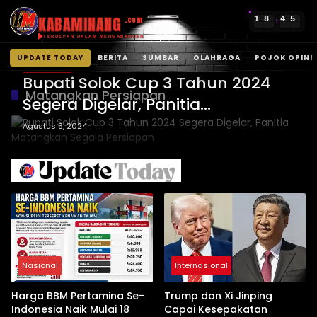
KABAMINANG
1
8
4
5
.com
:
TERDEPAN DALAM MENGABARKAN
UPDATE TODAY
BERITA
SUMBAR
OLAHRAGA
POJOK OPINI
OLAHRAGA
Langsung
Bupati Solok Cup 3 Tahun 2024
ke
Matangkan Persiapan
Segera Digelar, Panitia
konten
Matangkan Segala Persiapan
Agustus 5, 2024
Nasional
Internasional
Harga BBM Pertamina Se-
Trump dan Xi Jinping
Indonesia Naik Mulai 18
Capai Kesepakatan