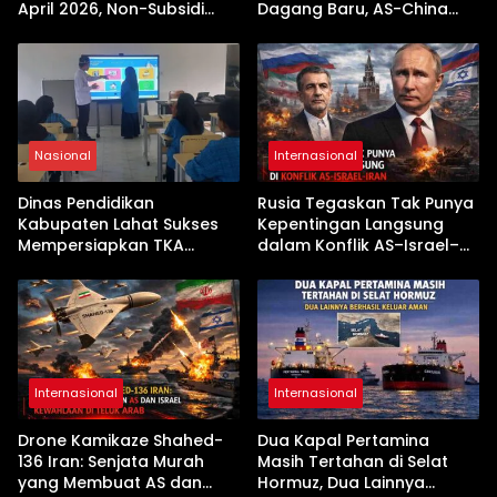
April 2026, Non-Subsidi
Dagang Baru, AS-China
Terseret Kenaikan Tajam
Buka Babak Kerja Sama
Jelang Kunjungan Beijing
Nasional
Internasional
Dinas Pendidikan
Rusia Tegaskan Tak Punya
Kabupaten Lahat Sukses
Kepentingan Langsung
Mempersiapkan TKA
dalam Konflik AS–Israel–
dengan Inovasi
Iran
Pembekalan Latihan Soal
Tanpa Internet
Internasional
Internasional
Drone Kamikaze Shahed-
Dua Kapal Pertamina
136 Iran: Senjata Murah
Masih Tertahan di Selat
yang Membuat AS dan
Hormuz, Dua Lainnya