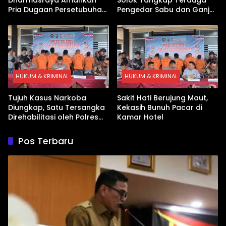
Pria Dugaan Persetubuhan
Pengedar Sabu dan Ganja
Anak
di Kubung
HUKUM & KRIMINAL
HUKUM & KRIMINAL
Tujuh Kasus Narkoba
Sakit Hati Berujung Maut,
Diungkap, Satu Tersangka
Kekasih Bunuh Pacar di
Direhabilitasi oleh Polres
Kamar Hotel
Dharmasraya
Pos Terbaru