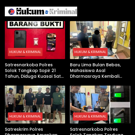
Israel Kewalahan di Teluk
Berhasil Keluar Aman
Arab
HUKUM & KRIMINAL
HUKUM & KRIMINAL
Satresnarkoba Polres
Baru Lima Bulan Bebas,
Solok Tangkap Sopir 21
Mahasiswa Asal
Tahun, Diduga Kuasai Satu
Dharmasraya Kembali
Paket Sabu di Kubung
Ditangkap Kasus Sabu
HUKUM & KRIMINAL
HUKUM & KRIMINAL
Satreskrim Polres
Satresnarkoba Polres
Dharmasraya Amankan
Solok Tangkap Terduga