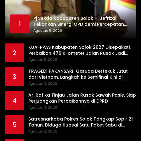
Pj Sekda Kabupaten Solok H. Jefrizal
1
Tekankan Sinergi OPD demi Percepatan
Pembangunan Daerah
Agustus 5, 2026
KUA-PPAS Kabupaten Solok 2027 Disepakati,
2
Perbaikan 476 Kilometer Jalan Rusak Jadi
Prioritas
Agustus 5, 2026
TRAGEDI PAKANSARI! Garuda Bertekuk Lutut
3
dari Vietnam, Langkah ke Semifinal Kini di
Ujung Tanduk
Agustus 3, 2026
Ari Rafika Tinjau Jalan Rusak Sawah Pasie, Siap
4
Perjuangkan Perbaikannya di DPRD
Agustus 3, 2026
Satresnarkoba Polres Solok Tangkap Sopir 21
5
Tahun, Diduga Kuasai Satu Paket Sabu di
Kubung
Agustus 2, 2026