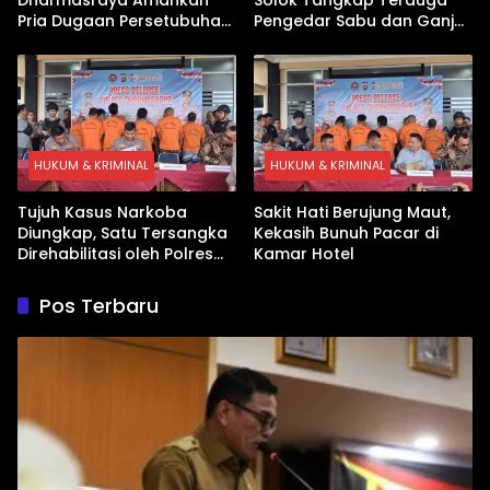
Pria Dugaan Persetubuhan
Pengedar Sabu dan Ganja
Anak
di Kubung
HUKUM & KRIMINAL
HUKUM & KRIMINAL
Tujuh Kasus Narkoba
Sakit Hati Berujung Maut,
Diungkap, Satu Tersangka
Kekasih Bunuh Pacar di
Direhabilitasi oleh Polres
Kamar Hotel
Dharmasraya
Pos Terbaru