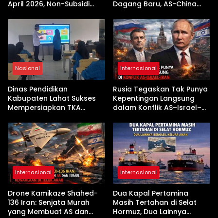
April 2026, Non-Subsidi
Dagang Baru, AS-China
Terseret Kenaikan Tajam
Buka Babak Kerja Sama
Jelang Kunjungan Beijing
Nasional
Internasional
Dinas Pendidikan
Rusia Tegaskan Tak Punya
Kabupaten Lahat Sukses
Kepentingan Langsung
Mempersiapkan TKA
dalam Konflik AS–Israel–
dengan Inovasi
Iran
Pembekalan Latihan Soal
Tanpa Internet
Internasional
Internasional
Drone Kamikaze Shahed-
Dua Kapal Pertamina
136 Iran: Senjata Murah
Masih Tertahan di Selat
yang Membuat AS dan
Hormuz, Dua Lainnya