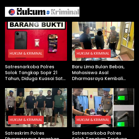
Israel Kewalahan di Teluk
Berhasil Keluar Aman
Arab
HUKUM & KRIMINAL
HUKUM & KRIMINAL
Satresnarkoba Polres
Baru Lima Bulan Bebas,
Solok Tangkap Sopir 21
Mahasiswa Asal
Tahun, Diduga Kuasai Satu
Dharmasraya Kembali
Paket Sabu di Kubung
Ditangkap Kasus Sabu
HUKUM & KRIMINAL
HUKUM & KRIMINAL
Satreskrim Polres
Satresnarkoba Polres
Dharmasraya Amankan
Solok Tangkap Terduga