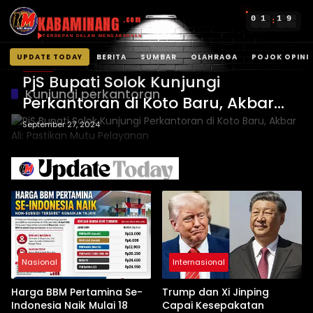
KABAMINANG
0
1
1
9
.com
:
TERDEPAN DALAM MENGABARKAN
UPDATE TODAY
BERITA
SUMBAR
OLAHRAGA
POJOK OPINI
BERITA
Langsung
PjS Bupati Solok Kunjungi
ke
Kunjungi perkantoran
Perkantoran di Koto Baru, Akbar
konten
Ali: Pastikan Mutu Pelayanan
September 27, 2024
Nasional
Internasional
Harga BBM Pertamina Se-
Trump dan Xi Jinping
Indonesia Naik Mulai 18
Capai Kesepakatan