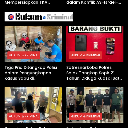
Mempersiapkan TKA
dalam Konflik AS–Israel–
dengan Inovasi
Iran
Pembekalan Latihan Soal
Tanpa Internet
HUKUM & KRIMINAL
HUKUM & KRIMINAL
Tiga Pria Ditangkap Polisi
Satresnarkoba Polres
dalam Pengungkapan
Solok Tangkap Sopir 21
Kasus Sabu di
Tahun, Diduga Kuasai Satu
Dharmasraya, Timbangan
Paket Sabu di Kubung
Digital hingga Bong Disita
HUKUM & KRIMINAL
HUKUM & KRIMINAL