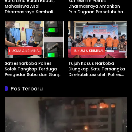
Baru Lima Bulan Bebas,
Satreskrim Polres
Mahasiswa Asal
Dharmasraya Amankan
Dharmasraya Kembali
Pria Dugaan Persetubuhan
Ditangkap Kasus Sabu
Anak
HUKUM & KRIMINAL
HUKUM & KRIMINAL
Satresnarkoba Polres
Tujuh Kasus Narkoba
Solok Tangkap Terduga
Diungkap, Satu Tersangka
Pengedar Sabu dan Ganja
Direhabilitasi oleh Polres
di Kubung
Dharmasraya
Pos Terbaru