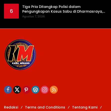
Tiga Pria Ditangkap Polisi dalam
6
Pengungkapan Kasus Sabu di Dharmasraya,
Timbangan Digital hingga Bong Disita
Agustus 7, 2026
Redaksi
Terms and Conditions
Tentang Kami