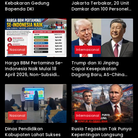
Kebakaran Gedung
Jakarta Terbakar, 20 Unit
Bapenda DKI
Damkar dan 100 Personel
Dikerahkan
Nasional
Internasional
Harga BBM Pertamina Se-
Trump dan Xi Jinping
Indonesia Naik Mulai 18
Capai Kesepakatan
April 2026, Non-Subsidi
Dagang Baru, AS-China
Terseret Kenaikan Tajam
Buka Babak Kerja Sama
Jelang Kunjungan Beijing
Nasional
Internasional
Dinas Pendidikan
Rusia Tegaskan Tak Punya
Kabupaten Lahat Sukses
Kepentingan Langsung