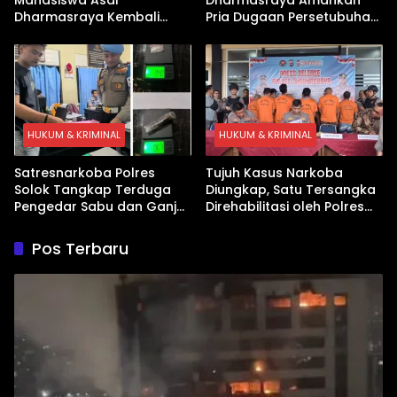
Dharmasraya Kembali
Pria Dugaan Persetubuhan
Ditangkap Kasus Sabu
Anak
HUKUM & KRIMINAL
HUKUM & KRIMINAL
Satresnarkoba Polres
Tujuh Kasus Narkoba
Solok Tangkap Terduga
Diungkap, Satu Tersangka
Pengedar Sabu dan Ganja
Direhabilitasi oleh Polres
di Kubung
Dharmasraya
Pos Terbaru