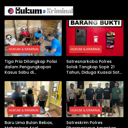
dengan Inovasi
Iran
Pembekalan Latihan Soal
Tanpa Internet
HUKUM & KRIMINAL
HUKUM & KRIMINAL
Tiga Pria Ditangkap Polisi
Satresnarkoba Polres
dalam Pengungkapan
Solok Tangkap Sopir 21
Kasus Sabu di
Tahun, Diduga Kuasai Satu
Dharmasraya, Timbangan
Paket Sabu di Kubung
Digital hingga Bong Disita
HUKUM & KRIMINAL
HUKUM & KRIMINAL
Baru Lima Bulan Bebas,
Satreskrim Polres
Mahasiswa Asal
Dharmasraya Amankan