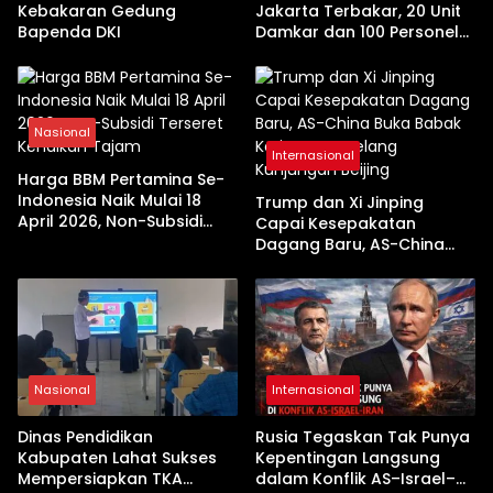
Kebakaran Gedung
Jakarta Terbakar, 20 Unit
Bapenda DKI
Damkar dan 100 Personel
Dikerahkan
Nasional
Internasional
Harga BBM Pertamina Se-
Indonesia Naik Mulai 18
Trump dan Xi Jinping
April 2026, Non-Subsidi
Capai Kesepakatan
Terseret Kenaikan Tajam
Dagang Baru, AS-China
Buka Babak Kerja Sama
Jelang Kunjungan Beijing
Nasional
Internasional
Dinas Pendidikan
Rusia Tegaskan Tak Punya
Kabupaten Lahat Sukses
Kepentingan Langsung
Mempersiapkan TKA
dalam Konflik AS–Israel–