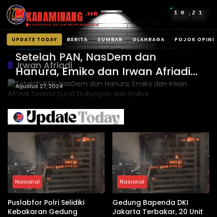
KABAMINANG
1
0
2
1
.com
:
TERDEPAN DALAM MENGABARKAN
UPDATE TODAY
BERITA
SUMBAR
OLAHRAGA
POJOK OPINI
SUMBAR
Langsung
Setelah PAN, NasDem dan
ke
Irwan Afriadi
Hanura, Emiko dan Irwan Afriadi
konten
Terima Surat Dukungan dari
Agustus 27, 2024
Golkar
Nasional
Nasional
Puslabfor Polri Selidiki
Gedung Bapenda DKI
Kebakaran Gedung
Jakarta Terbakar, 20 Unit