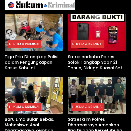
Pembekalan Latihan Soal
Tanpa Internet
HUKUM & KRIMINAL
HUKUM & KRIMINAL
Tiga Pria Ditangkap Polisi
Satresnarkoba Polres
dalam Pengungkapan
Solok Tangkap Sopir 21
Kasus Sabu di
Tahun, Diduga Kuasai Satu
Dharmasraya, Timbangan
Paket Sabu di Kubung
Digital hingga Bong Disita
HUKUM & KRIMINAL
HUKUM & KRIMINAL
Baru Lima Bulan Bebas,
Satreskrim Polres
Mahasiswa Asal
Dharmasraya Amankan
Dharmasraya Kembali
Pria Dugaan Persetubuhan