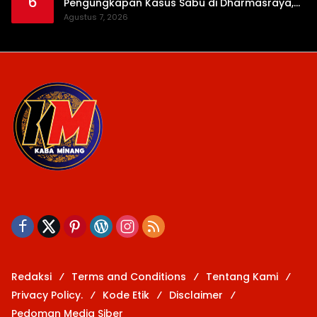
6
Pengungkapan Kasus Sabu di Dharmasraya,
Timbangan Digital hingga Bong Disita
Agustus 7, 2026
Redaksi
Terms and Conditions
Tentang Kami
Privacy Policy.
Kode Etik
Disclaimer
Pedoman Media Siber