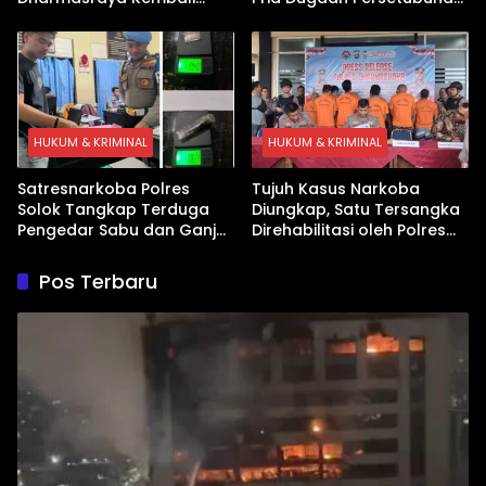
Ditangkap Kasus Sabu
Anak
HUKUM & KRIMINAL
HUKUM & KRIMINAL
Satresnarkoba Polres
Tujuh Kasus Narkoba
Solok Tangkap Terduga
Diungkap, Satu Tersangka
Pengedar Sabu dan Ganja
Direhabilitasi oleh Polres
di Kubung
Dharmasraya
Pos Terbaru