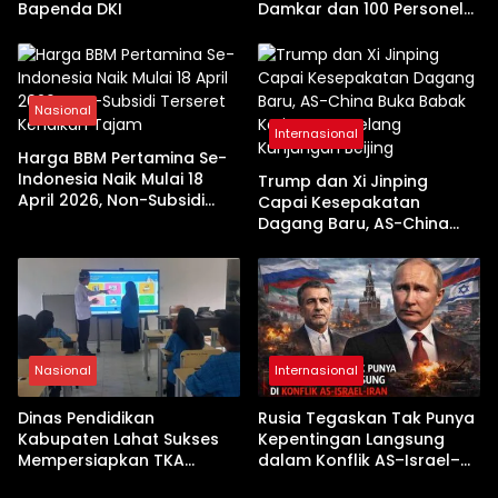
Bapenda DKI
Damkar dan 100 Personel
Dikerahkan
Nasional
Internasional
Harga BBM Pertamina Se-
Indonesia Naik Mulai 18
Trump dan Xi Jinping
April 2026, Non-Subsidi
Capai Kesepakatan
Terseret Kenaikan Tajam
Dagang Baru, AS-China
Buka Babak Kerja Sama
Jelang Kunjungan Beijing
Nasional
Internasional
Dinas Pendidikan
Rusia Tegaskan Tak Punya
Kabupaten Lahat Sukses
Kepentingan Langsung
Mempersiapkan TKA
dalam Konflik AS–Israel–
dengan Inovasi
Iran