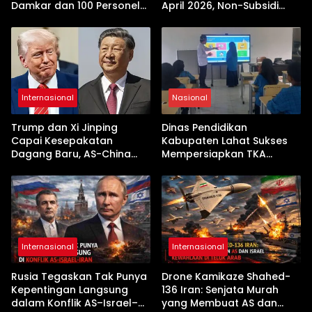
Damkar dan 100 Personel
April 2026, Non-Subsidi
Dikerahkan
Terseret Kenaikan Tajam
Internasional
Nasional
Trump dan Xi Jinping
Dinas Pendidikan
Capai Kesepakatan
Kabupaten Lahat Sukses
Dagang Baru, AS-China
Mempersiapkan TKA
Buka Babak Kerja Sama
dengan Inovasi
Jelang Kunjungan Beijing
Pembekalan Latihan Soal
Tanpa Internet
Internasional
Internasional
Rusia Tegaskan Tak Punya
Drone Kamikaze Shahed-
Kepentingan Langsung
136 Iran: Senjata Murah
dalam Konflik AS–Israel–
yang Membuat AS dan