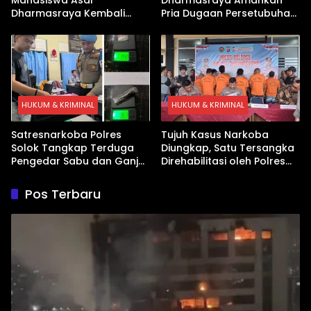
Dharmasraya Kembali
Pria Dugaan Persetubuhan
Ditangkap Kasus Sabu
Anak
HUKUM & KRIMINAL
HUKUM & KRIMINAL
Satresnarkoba Polres
Tujuh Kasus Narkoba
Solok Tangkap Terduga
Diungkap, Satu Tersangka
Pengedar Sabu dan Ganja
Direhabilitasi oleh Polres
di Kubung
Dharmasraya
Pos Terbaru