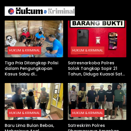
Iran
Israel Kewalahan di Teluk
Arab
HUKUM & KRIMINAL
HUKUM & KRIMINAL
Tiga Pria Ditangkap Polisi
Satresnarkoba Polres
dalam Pengungkapan
Solok Tangkap Sopir 21
Kasus Sabu di
Tahun, Diduga Kuasai Satu
Dharmasraya, Timbangan
Paket Sabu di Kubung
Digital hingga Bong Disita
HUKUM & KRIMINAL
HUKUM & KRIMINAL
Baru Lima Bulan Bebas,
Satreskrim Polres
Mahasiswa Asal
Dharmasraya Amankan