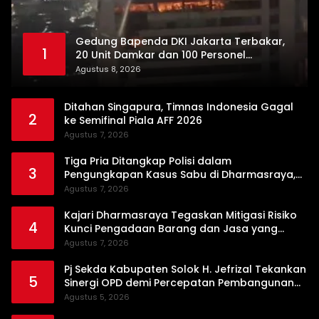
Gedung Bapenda DKI Jakarta Terbakar,
1
20 Unit Damkar dan 100 Personel
Dikerahkan
Agustus 8, 2026
Ditahan Singapura, Timnas Indonesia Gagal
2
ke Semifinal Piala AFF 2026
Agustus 7, 2026
Tiga Pria Ditangkap Polisi dalam
3
Pengungkapan Kasus Sabu di Dharmasraya,
Timbangan Digital hingga Bong Disita
Agustus 7, 2026
Kajari Dharmasraya Tegaskan Mitigasi Risiko
4
Kunci Pengadaan Barang dan Jasa yang
Bersih
Agustus 7, 2026
Pj Sekda Kabupaten Solok H. Jefrizal Tekankan
5
Sinergi OPD demi Percepatan Pembangunan
Daerah
Agustus 5, 2026