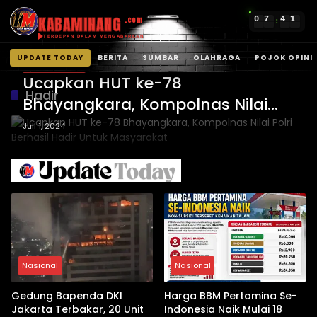
KABAMINANG
0
7
4
1
.com
:
TERDEPAN DALAM MENGABARKAN
UPDATE TODAY
BERITA
SUMBAR
OLAHRAGA
POJOK OPINI
UPDATE TODAY
Langsung
Ucapkan HUT ke-78
ke
Hadir
Bhayangkara, Kompolnas Nilai
konten
Polri Berhasil Hadir Untuk
Juli 1, 2024
Masyarakat
Nasional
Nasional
Gedung Bapenda DKI
Harga BBM Pertamina Se-
Jakarta Terbakar, 20 Unit
Indonesia Naik Mulai 18