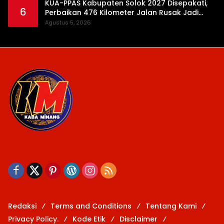
KUA-PPAS Kabupaten Solok 2027 Disepakati,
6
Perbaikan 476 Kilometer Jalan Rusak Jadi
Prioritas
Agustus 5, 2026
Redaksi
Terms and Conditions
Tentang Kami
Privacy Policy.
Kode Etik
Disclaimer