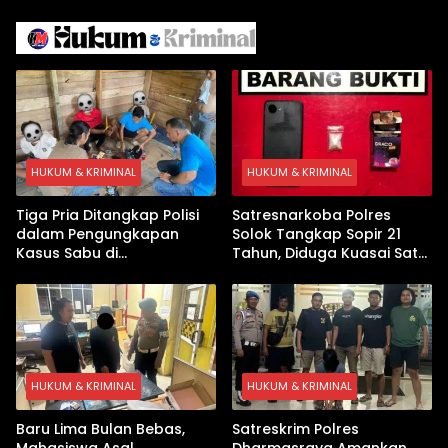
Iran
Israel Kewalahan di Teluk
Arab
HUKUM & KRIMINAL
HUKUM & KRIMINAL
Tiga Pria Ditangkap Polisi
Satresnarkoba Polres
dalam Pengungkapan
Solok Tangkap Sopir 21
Kasus Sabu di
Tahun, Diduga Kuasai Satu
Dharmasraya, Timbangan
Paket Sabu di Kubung
Digital hingga Bong Disita
HUKUM & KRIMINAL
HUKUM & KRIMINAL
Baru Lima Bulan Bebas,
Satreskrim Polres
Mahasiswa Asal
Dharmasraya Amankan