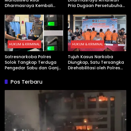
Dharmasraya Kembali
Pria Dugaan Persetubuhan
Ditangkap Kasus Sabu
Anak
HUKUM & KRIMINAL
HUKUM & KRIMINAL
Satresnarkoba Polres
Tujuh Kasus Narkoba
Solok Tangkap Terduga
Diungkap, Satu Tersangka
Pengedar Sabu dan Ganja
Direhabilitasi oleh Polres
di Kubung
Dharmasraya
Pos Terbaru