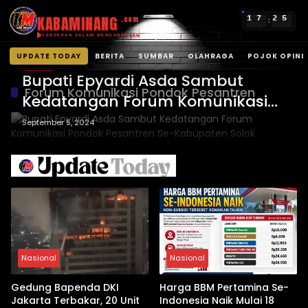
KABAMINANG
1
7
2
5
.com
:
TERDEPAN DALAM MENGABARKAN
UPDATE TODAY
BERITA
SUMBAR
OLAHRAGA
POJOK OPINI
BERITA
Langsung
Bupati Epyardi Asda Sambut
ke
Forum Komunikasi Pondok Pesantren
Kedatangan Forum Komunikasi
konten
Pondok Pesantren Se-Kabupaten
September 5, 2024
Solok
Nasional
Nasional
Gedung Bapenda DKI
Harga BBM Pertamina Se-
Jakarta Terbakar, 20 Unit
Indonesia Naik Mulai 18