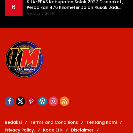
KUA-PPAS Kabupaten Solok 2027 Disepakati,
6
Perbaikan 476 Kilometer Jalan Rusak Jadi
Prioritas
Agustus 5, 2026
Redaksi
Terms and Conditions
Tentang Kami
Privacy Policy.
Kode Etik
Disclaimer