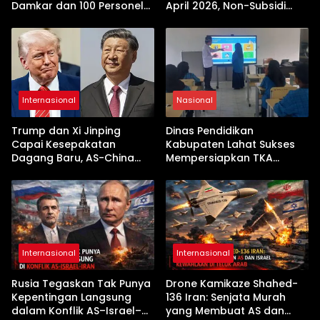
Damkar dan 100 Personel
April 2026, Non-Subsidi
Dikerahkan
Terseret Kenaikan Tajam
Internasional
Nasional
Trump dan Xi Jinping
Dinas Pendidikan
Capai Kesepakatan
Kabupaten Lahat Sukses
Dagang Baru, AS-China
Mempersiapkan TKA
Buka Babak Kerja Sama
dengan Inovasi
Jelang Kunjungan Beijing
Pembekalan Latihan Soal
Tanpa Internet
Internasional
Internasional
Rusia Tegaskan Tak Punya
Drone Kamikaze Shahed-
Kepentingan Langsung
136 Iran: Senjata Murah
dalam Konflik AS–Israel–
yang Membuat AS dan