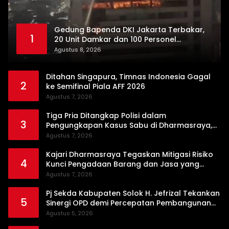
Gedung Bapenda DKI Jakarta Terbakar,
1
20 Unit Damkar dan 100 Personel
Dikerahkan
Agustus 8, 2026
Ditahan Singapura, Timnas Indonesia Gagal
2
ke Semifinal Piala AFF 2026
Agustus 7, 2026
Tiga Pria Ditangkap Polisi dalam
3
Pengungkapan Kasus Sabu di Dharmasraya,
Timbangan Digital hingga Bong Disita
Agustus 7, 2026
Kajari Dharmasraya Tegaskan Mitigasi Risiko
4
Kunci Pengadaan Barang dan Jasa yang
Bersih
Agustus 7, 2026
Pj Sekda Kabupaten Solok H. Jefrizal Tekankan
5
Sinergi OPD demi Percepatan Pembangunan
Daerah
Agustus 5, 2026