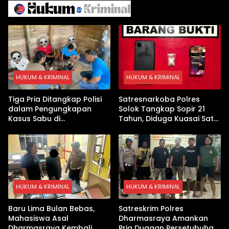
Pembekalan Latihan Soal
Tanpa Internet
HUKUM & KRIMINAL
HUKUM & KRIMINAL
Tiga Pria Ditangkap Polisi
Satresnarkoba Polres
dalam Pengungkapan
Solok Tangkap Sopir 21
Kasus Sabu di
Tahun, Diduga Kuasai Satu
Dharmasraya, Timbangan
Paket Sabu di Kubung
Digital hingga Bong Disita
HUKUM & KRIMINAL
HUKUM & KRIMINAL
Baru Lima Bulan Bebas,
Satreskrim Polres
Mahasiswa Asal
Dharmasraya Amankan
Dharmasraya Kembali
Pria Dugaan Persetubuhan