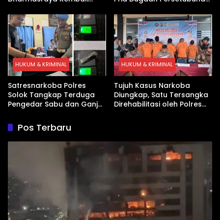
Ditangkap Kasus Sabu
Anak
HUKUM & KRIMINAL
HUKUM & KRIMINAL
Satresnarkoba Polres
Tujuh Kasus Narkoba
Solok Tangkap Terduga
Diungkap, Satu Tersangka
Pengedar Sabu dan Ganja
Direhabilitasi oleh Polres
di Kubung
Dharmasraya
Pos Terbaru