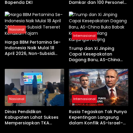
Bapenda DKI
Damkar dan 100 Personel
Dikerahkan
Nasional
Internasional
Harga BBM Pertamina Se-
Indonesia Naik Mulai 18
Trump dan Xi Jinping
April 2026, Non-Subsidi
Capai Kesepakatan
Terseret Kenaikan Tajam
Dagang Baru, AS-China
Buka Babak Kerja Sama
Jelang Kunjungan Beijing
Nasional
Internasional
Dinas Pendidikan
Rusia Tegaskan Tak Punya
Kabupaten Lahat Sukses
Kepentingan Langsung
Mempersiapkan TKA
dalam Konflik AS–Israel–
dengan Inovasi
Iran