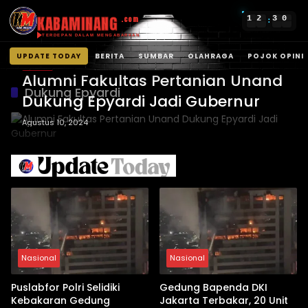
KABAMINANG
1
2
3
0
.com
:
TERDEPAN DALAM MENGABARKAN
UPDATE TODAY
BERITA
SUMBAR
OLAHRAGA
POJOK OPINI
BERITA
Langsung
Alumni Fakultas Pertanian Unand
ke
Dukung Epyardi
Dukung Epyardi Jadi Gubernur
konten
Agustus 10, 2024
Nasional
Nasional
Puslabfor Polri Selidiki
Gedung Bapenda DKI
Kebakaran Gedung
Jakarta Terbakar, 20 Unit