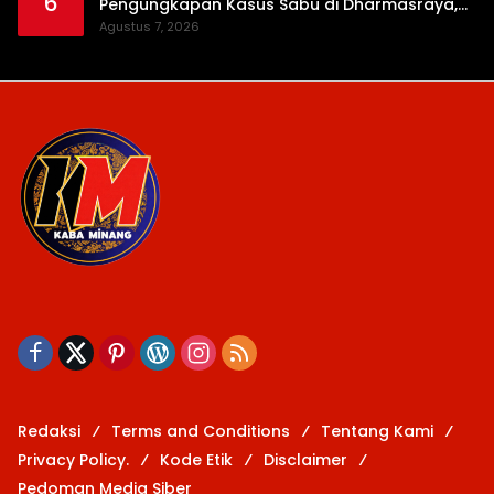
6
Pengungkapan Kasus Sabu di Dharmasraya,
Timbangan Digital hingga Bong Disita
Agustus 7, 2026
Redaksi
Terms and Conditions
Tentang Kami
Privacy Policy.
Kode Etik
Disclaimer
Pedoman Media Siber