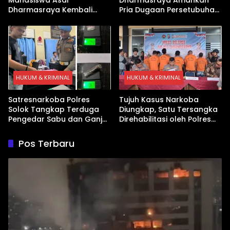
Dharmasraya Kembali
Pria Dugaan Persetubuhan
Ditangkap Kasus Sabu
Anak
HUKUM & KRIMINAL
HUKUM & KRIMINAL
Satresnarkoba Polres
Tujuh Kasus Narkoba
Solok Tangkap Terduga
Diungkap, Satu Tersangka
Pengedar Sabu dan Ganja
Direhabilitasi oleh Polres
di Kubung
Dharmasraya
Pos Terbaru