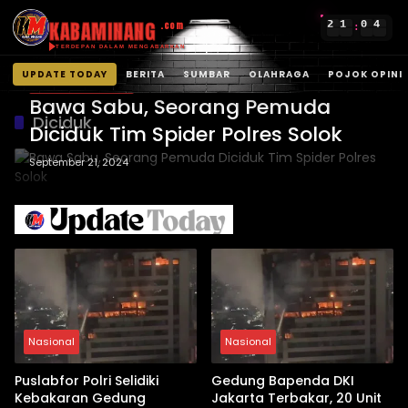
KABAMINANG
2
1
0
4
.com
:
TERDEPAN DALAM MENGABARKAN
UPDATE TODAY
BERITA
SUMBAR
OLAHRAGA
POJOK OPINI
HUKUM & KRIMINAL
Langsung
Bawa Sabu, Seorang Pemuda
ke
Diciduk
Diciduk Tim Spider Polres Solok
konten
September 21, 2024
Nasional
Nasional
Puslabfor Polri Selidiki
Gedung Bapenda DKI
Kebakaran Gedung
Jakarta Terbakar, 20 Unit