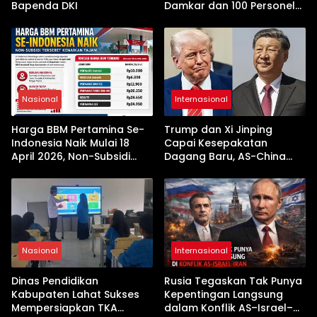
Bapenda DKI
Damkar dan 100 Personel
Dikerahkan
Nasional
Internasional
Harga BBM Pertamina Se-
Trump dan Xi Jinping
Indonesia Naik Mulai 18
Capai Kesepakatan
April 2026, Non-Subsidi
Dagang Baru, AS-China
Terseret Kenaikan Tajam
Buka Babak Kerja Sama
Jelang Kunjungan Beijing
Nasional
Internasional
Dinas Pendidikan
Rusia Tegaskan Tak Punya
Kabupaten Lahat Sukses
Kepentingan Langsung
Mempersiapkan TKA
dalam Konflik AS–Israel–