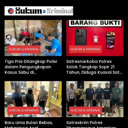
dengan Inovasi
Iran
Pembekalan Latihan Soal
Tanpa Internet
HUKUM & KRIMINAL
HUKUM & KRIMINAL
Tiga Pria Ditangkap Polisi
Satresnarkoba Polres
dalam Pengungkapan
Solok Tangkap Sopir 21
Kasus Sabu di
Tahun, Diduga Kuasai Satu
Dharmasraya, Timbangan
Paket Sabu di Kubung
Digital hingga Bong Disita
HUKUM & KRIMINAL
HUKUM & KRIMINAL
Baru Lima Bulan Bebas,
Satreskrim Polres
Mahasiswa Asal
Dharmasraya Amankan