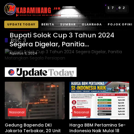
KABAMINANG
1
7
0
2
.com
:
TERDEPAN DALAM MENGABARKAN
UPDATE TODAY
BERITA
SUMBAR
OLAHRAGA
POJOK OPINI
OLAHRAGA
Langsung
Bupati Solok Cup 3 Tahun 2024
ke
BSC 3
Segera Digelar, Panitia
konten
Matangkan Segala Persiapan
Agustus 5, 2024
Nasional
Nasional
Gedung Bapenda DKI
Harga BBM Pertamina Se-
Jakarta Terbakar, 20 Unit
Indonesia Naik Mulai 18