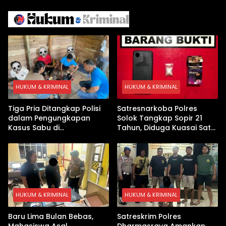
Iran
Israel Kewalahan di Teluk
Arab
HUKUM & KRIMINAL
HUKUM & KRIMINAL
Tiga Pria Ditangkap Polisi
Satresnarkoba Polres
dalam Pengungkapan
Solok Tangkap Sopir 21
Kasus Sabu di
Tahun, Diduga Kuasai Satu
Dharmasraya, Timbangan
Paket Sabu di Kubung
Digital hingga Bong Disita
HUKUM & KRIMINAL
HUKUM & KRIMINAL
Baru Lima Bulan Bebas,
Satreskrim Polres
Mahasiswa Asal
Dharmasraya Amankan