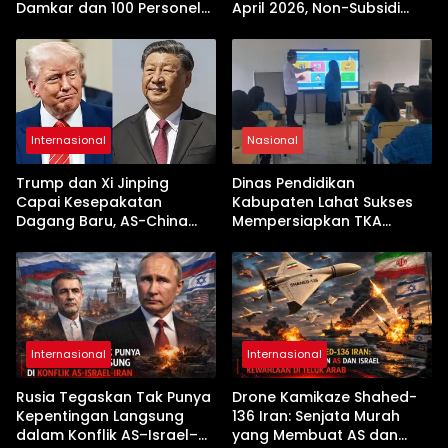
Damkar dan 100 Personel
April 2026, Non-Subsidi
Dikerahkan
Terseret Kenaikan Tajam
Internasional
Nasional
Trump dan Xi Jinping
Dinas Pendidikan
Capai Kesepakatan
Kabupaten Lahat Sukses
Dagang Baru, AS-China
Mempersiapkan TKA
Buka Babak Kerja Sama
dengan Inovasi
Jelang Kunjungan Beijing
Pembekalan Latihan Soal
Tanpa Internet
Internasional
Internasional
Rusia Tegaskan Tak Punya
Drone Kamikaze Shahed-
Kepentingan Langsung
136 Iran: Senjata Murah
dalam Konflik AS–Israel–
yang Membuat AS dan