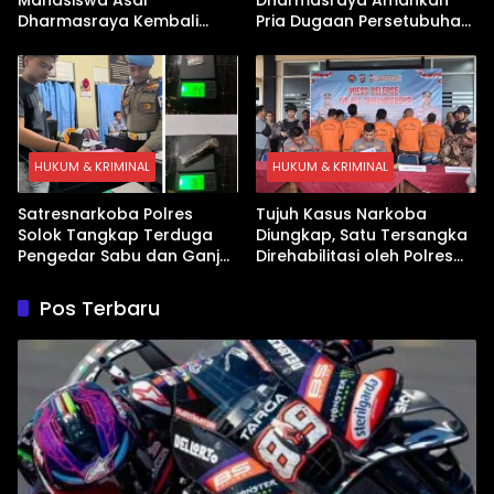
Dharmasraya Kembali
Pria Dugaan Persetubuhan
Ditangkap Kasus Sabu
Anak
HUKUM & KRIMINAL
HUKUM & KRIMINAL
Satresnarkoba Polres
Tujuh Kasus Narkoba
Solok Tangkap Terduga
Diungkap, Satu Tersangka
Pengedar Sabu dan Ganja
Direhabilitasi oleh Polres
di Kubung
Dharmasraya
Pos Terbaru