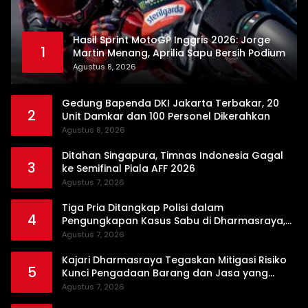
Hasil Sprint MotoGP Inggris 2026: Jorge
1
Martin Menang, Aprilia Sapu Bersih Podium
Agustus 8, 2026
Gedung Bapenda DKI Jakarta Terbakar, 20
2
Unit Damkar dan 100 Personel Dikerahkan
Agustus 8, 2026
Ditahan Singapura, Timnas Indonesia Gagal
3
ke Semifinal Piala AFF 2026
Agustus 7, 2026
Tiga Pria Ditangkap Polisi dalam
4
Pengungkapan Kasus Sabu di Dharmasraya,
Timbangan Digital hingga Bong Disita
Agustus 7, 2026
Kajari Dharmasraya Tegaskan Mitigasi Risiko
5
Kunci Pengadaan Barang dan Jasa yang
Bersih
Agustus 7, 2026