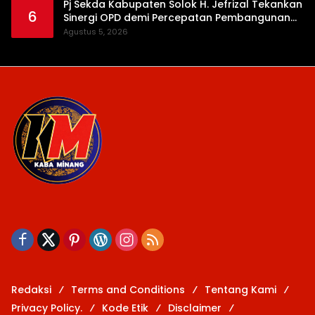
Pj Sekda Kabupaten Solok H. Jefrizal Tekankan
6
Sinergi OPD demi Percepatan Pembangunan
Daerah
Agustus 5, 2026
Redaksi
Terms and Conditions
Tentang Kami
Privacy Policy.
Kode Etik
Disclaimer