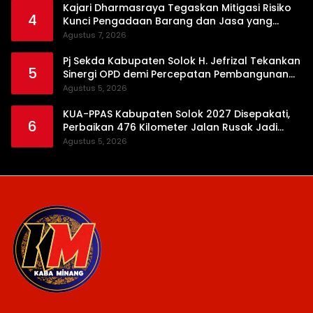
Kajari Dharmasraya Tegaskan Mitigasi Risiko
4
Kunci Pengadaan Barang dan Jasa yang
Bersih
Agustus 7, 2026
Pj Sekda Kabupaten Solok H. Jefrizal Tekankan
5
Sinergi OPD demi Percepatan Pembangunan
Daerah
Agustus 5, 2026
KUA-PPAS Kabupaten Solok 2027 Disepakati,
6
Perbaikan 476 Kilometer Jalan Rusak Jadi
Prioritas
Agustus 5, 2026