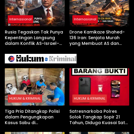
Internasional
Internasional
Rusia Tegaskan Tak Punya
Drone Kamikaze Shahed-
Kepentingan Langsung
136 Iran: Senjata Murah
dalam Konflik AS–Israel–
yang Membuat AS dan
Iran
Israel Kewalahan di Teluk
Arab
HUKUM & KRIMINAL
HUKUM & KRIMINAL
Tiga Pria Ditangkap Polisi
Satresnarkoba Polres
dalam Pengungkapan
Solok Tangkap Sopir 21
Kasus Sabu di
Tahun, Diduga Kuasai Satu
Dharmasraya, Timbangan
Paket Sabu di Kubung