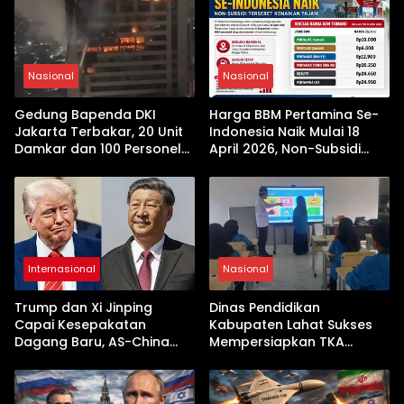
Nasional
Nasional
Gedung Bapenda DKI
Harga BBM Pertamina Se-
Jakarta Terbakar, 20 Unit
Indonesia Naik Mulai 18
Damkar dan 100 Personel
April 2026, Non-Subsidi
Dikerahkan
Terseret Kenaikan Tajam
Internasional
Nasional
Trump dan Xi Jinping
Dinas Pendidikan
Capai Kesepakatan
Kabupaten Lahat Sukses
Dagang Baru, AS-China
Mempersiapkan TKA
Buka Babak Kerja Sama
dengan Inovasi
Jelang Kunjungan Beijing
Pembekalan Latihan Soal
Tanpa Internet