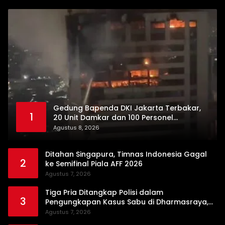
Gedung Bapenda DKI Jakarta Terbakar,
1
20 Unit Damkar dan 100 Personel
Dikerahkan
Agustus 8, 2026
Ditahan Singapura, Timnas Indonesia Gagal
2
ke Semifinal Piala AFF 2026
Agustus 7, 2026
Tiga Pria Ditangkap Polisi dalam
3
Pengungkapan Kasus Sabu di Dharmasraya,
Timbangan Digital hingga Bong Disita
Agustus 7, 2026