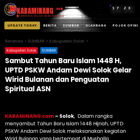
KABAMINANG
1
7
2
3
.com
:
TERDEPAN DALAM MENGABARKAN
UPDATE TODAY
BERITA
SUMBAR
OLAHRAGA
POJOK OPINI
Langsung
ke
Beranda
SUMBAR
Kabupaten Solok
konten
Kabupaten Solok
SUMBAR
Sambut Tahun Baru Islam 1448 H,
UPTD PSKW Andam Dewi Solok Gelar
Wirid Bulanan dan Penguatan
Spiritual ASN
KABAMINANG.com
– Solok
, Dalam rangka
menyambut Tahun Baru Islam 1448 Hijriah, UPTD
PSKW Andam Dewi Solok melaksanakan kegiatan
Wirid Bulanan yang bertempat di Mushalla