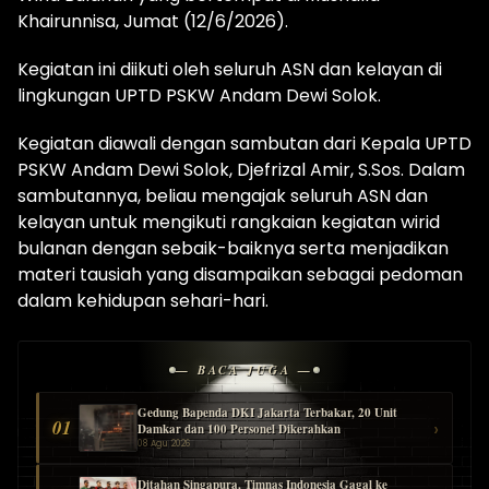
Khairunnisa, Jumat (12/6/2026).
Kegiatan ini diikuti oleh seluruh ASN dan kelayan di
lingkungan UPTD PSKW Andam Dewi Solok.
Kegiatan diawali dengan sambutan dari Kepala UPTD
PSKW Andam Dewi Solok, Djefrizal Amir, S.Sos. Dalam
sambutannya, beliau mengajak seluruh ASN dan
kelayan untuk mengikuti rangkaian kegiatan wirid
bulanan dengan sebaik-baiknya serta menjadikan
materi tausiah yang disampaikan sebagai pedoman
dalam kehidupan sehari-hari.
— BACA JUGA —
Gedung Bapenda DKI Jakarta Terbakar, 20 Unit
01
›
Damkar dan 100 Personel Dikerahkan
08 Agu 2026
Ditahan Singapura, Timnas Indonesia Gagal ke