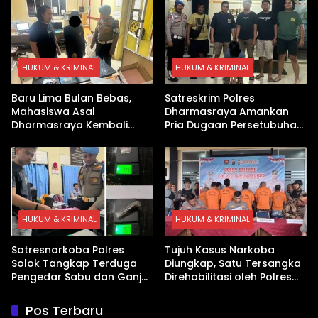
Digital hingga Bong Disita
HUKUM & KRIMINAL
HUKUM & KRIMINAL
Baru Lima Bulan Bebas,
Satreskrim Polres
Mahasiswa Asal
Dharmasraya Amankan
Dharmasraya Kembali
Pria Dugaan Persetubuhan
Ditangkap Kasus Sabu
Anak
HUKUM & KRIMINAL
HUKUM & KRIMINAL
Satresnarkoba Polres
Tujuh Kasus Narkoba
Solok Tangkap Terduga
Diungkap, Satu Tersangka
Pengedar Sabu dan Ganja
Direhabilitasi oleh Polres
di Kubung
Dharmasraya
Pos Terbaru