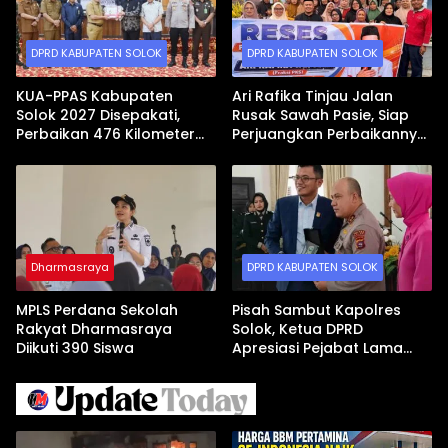
DPRD KABUPATEN SOLOK
DPRD KABUPATEN SOLOK
KUA-PPAS Kabupaten
Ari Rafika Tinjau Jalan
Solok 2027 Disepakati,
Rusak Sawah Pasie, Siap
Perbaikan 476 Kilometer
Perjuangkan Perbaikannya
Jalan Rusak Jadi Prioritas
di DPRD
Dharmasraya
DPRD KABUPATEN SOLOK
MPLS Perdana Sekolah
Pisah Sambut Kapolres
Rakyat Dharmasraya
Solok, Ketua DPRD
Diikuti 390 Siswa
Apresiasi Pejabat Lama
dan Sambut Kapolres Baru