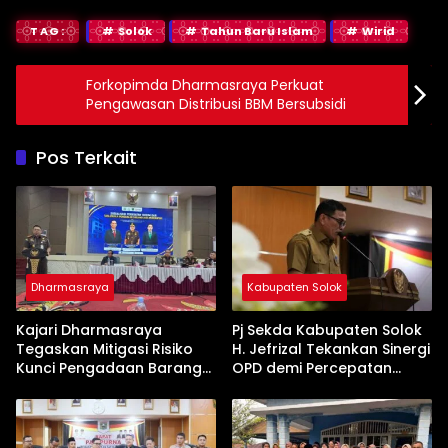
TAG:
Solok
Tahun Baru Islam
Wirid
Forkopimda Dharmasraya Perkuat
Pengawasan Distribusi BBM Bersubsidi
Pos Terkait
Dharmasraya
Kabupaten Solok
Kajari Dharmasraya
Pj Sekda Kabupaten Solok
Tegaskan Mitigasi Risiko
H. Jefrizal Tekankan Sinergi
Kunci Pengadaan Barang
OPD demi Percepatan
dan Jasa yang Bersih
Pembangunan Daerah