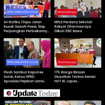
DPRD KABUPATEN SOLOK
Dharmasraya
Ari Rafika Tinjau Jalan
MPLS Perdana Sekolah
Rusak Sawah Pasie, Siap
Rakyat Dharmasraya
Perjuangkan Perbaikannya
Diikuti 390 Siswa
di DPRD
DPRD KABUPATEN SOLOK
Dharmasraya
Pisah Sambut Kapolres
175 Warga Binaan
Solok, Ketua DPRD
Diusulkan Terima Remisi
Apresiasi Pejabat Lama
HUT RI, Lapas
dan Sambut Kapolres Baru
Dharmasraya Gelar Sidang
TPP