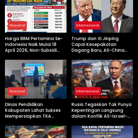
Nasional
Internasional
Harga BBM Pertamina Se-
Trump dan Xi Jinping
Indonesia Naik Mulai 18
Capai Kesepakatan
April 2026, Non-Subsidi
Dagang Baru, AS-China
Terseret Kenaikan Tajam
Buka Babak Kerja Sama
Jelang Kunjungan Beijing
Nasional
Internasional
Dinas Pendidikan
Rusia Tegaskan Tak Punya
Kabupaten Lahat Sukses
Kepentingan Langsung
Mempersiapkan TKA
dalam Konflik AS–Israel–
dengan Inovasi
Iran
Pembekalan Latihan Soal
Tanpa Internet