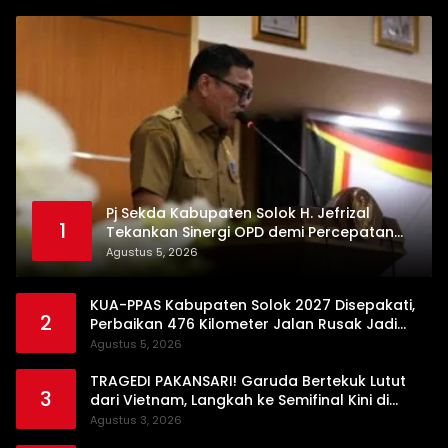
Pj Sekda Kabupaten Solok H. Jefrizal
1
Tekankan Sinergi OPD demi Percepatan
Pembangunan Daerah
Agustus 5, 2026
KUA-PPAS Kabupaten Solok 2027 Disepakati,
2
Perbaikan 476 Kilometer Jalan Rusak Jadi
Prioritas
Agustus 5, 2026
TRAGEDI PAKANSARI! Garuda Bertekuk Lutut
3
dari Vietnam, Langkah ke Semifinal Kini di
Ujung Tanduk
Agustus 3, 2026