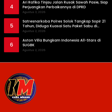
Ari Rafika Tinjau Jalan Rusak Sawah Pasie, Siap
4
Perjuangkan Perbaikannya di DPRD
Agustus 3, 2026
Satresnarkoba Polres Solok Tangkap Sopir 21
5
Tahun, Diduga Kuasai Satu Paket Sabu di
Kubung
Agustus 2, 2026
Aston Villa Bungkam Indonesia All-Stars di
6
SUGBK
Agustus 2, 2026