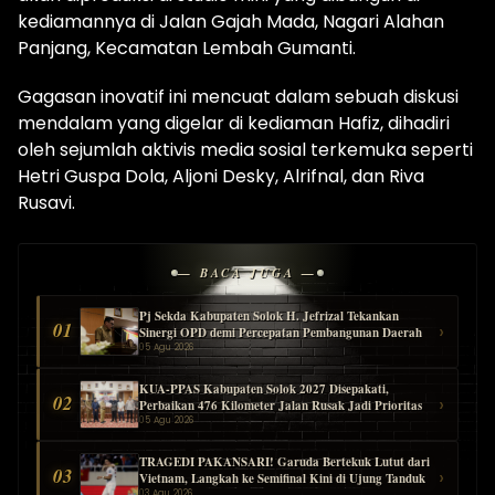
kediamannya di Jalan Gajah Mada, Nagari Alahan
Panjang, Kecamatan Lembah Gumanti.
Gagasan inovatif ini mencuat dalam sebuah diskusi
mendalam yang digelar di kediaman Hafiz, dihadiri
oleh sejumlah aktivis media sosial terkemuka seperti
Hetri Guspa Dola, Aljoni Desky, Alrifnal, dan Riva
Rusavi.
— BACA JUGA —
Pj Sekda Kabupaten Solok H. Jefrizal Tekankan
01
›
Sinergi OPD demi Percepatan Pembangunan Daerah
05 Agu 2026
KUA-PPAS Kabupaten Solok 2027 Disepakati,
02
›
Perbaikan 476 Kilometer Jalan Rusak Jadi Prioritas
05 Agu 2026
TRAGEDI PAKANSARI! Garuda Bertekuk Lutut dari
03
›
Vietnam, Langkah ke Semifinal Kini di Ujung Tanduk
03 Agu 2026