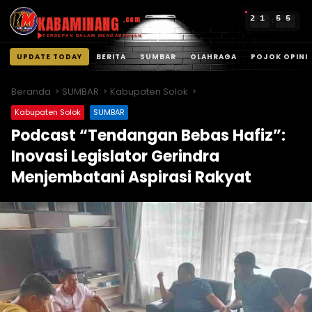
KABAMINANG
2
1
5
5
.com
:
TERDEPAN DALAM MENGABARKAN
UPDATE TODAY
BERITA
SUMBAR
OLAHRAGA
POJOK OPINI
Langsung
ke
Beranda
SUMBAR
Kabupaten Solok
konten
Kabupaten Solok
SUMBAR
Podcast “Tendangan Bebas Hafiz”:
Inovasi Legislator Gerindra
Menjembatani Aspirasi Rakyat