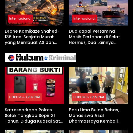
Internasional
Internasional
Drone Kamikaze Shahed-
Dua Kapal Pertamina
136 Iran: Senjata Murah
Masih Tertahan di Selat
yang Membuat AS dan
Hormuz, Dua Lainnya
Israel Kewalahan di Teluk
Berhasil Keluar Aman
Arab
HUKUM & KRIMINAL
HUKUM & KRIMINAL
Satresnarkoba Polres
Baru Lima Bulan Bebas,
Solok Tangkap Sopir 21
Mahasiswa Asal
Tahun, Diduga Kuasai Satu
Dharmasraya Kembali
Paket Sabu di Kubung
Ditangkap Kasus Sabu