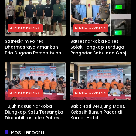
HUKUM & KRIMINAL
HUKUM & KRIMINAL
Satreskrim Polres
Satresnarkoba Polres
Dharmasraya Amankan
Solok Tangkap Terduga
Pria Dugaan Persetubuhan
Pengedar Sabu dan Ganja
Anak
di Kubung
HUKUM & KRIMINAL
HUKUM & KRIMINAL
Tujuh Kasus Narkoba
Sakit Hati Berujung Maut,
Diungkap, Satu Tersangka
Kekasih Bunuh Pacar di
Direhabilitasi oleh Polres
Kamar Hotel
Dharmasraya
Pos Terbaru