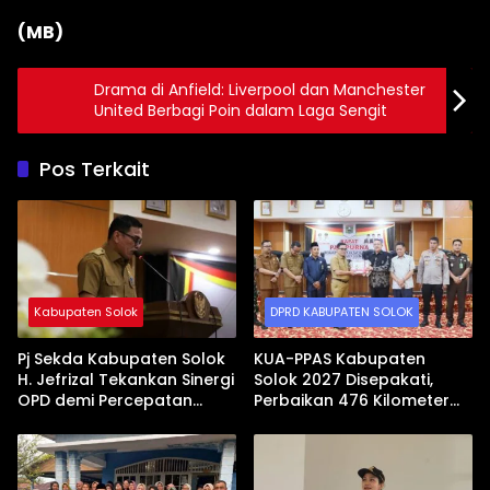
(MB)
Drama di Anfield: Liverpool dan Manchester
United Berbagi Poin dalam Laga Sengit
Pos Terkait
Kabupaten Solok
DPRD KABUPATEN SOLOK
Pj Sekda Kabupaten Solok
KUA-PPAS Kabupaten
H. Jefrizal Tekankan Sinergi
Solok 2027 Disepakati,
OPD demi Percepatan
Perbaikan 476 Kilometer
Pembangunan Daerah
Jalan Rusak Jadi Prioritas