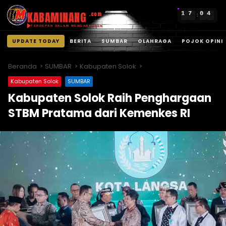
KABAMINANG
1
7
0
4
.com
:
TERDEPAN DALAM MENGABARKAN
UPDATE TODAY
BERITA
SUMBAR
OLAHRAGA
POJOK OPINI
Langsung
ke
Beranda
SUMBAR
Kabupaten Solok
konten
Kabupaten Solok
SUMBAR
Kabupaten Solok Raih Penghargaan
STBM Pratama dari Kemenkes RI