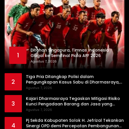
Ditahan Singapura, Timnas Indonesia
1
Gagal ke Semifinal Piala AFF 2026
Agustus 7, 2026
Tiga Pria Ditangkap Polisi dalam
2
Pengungkapan Kasus Sabu di Dharmasraya,
Timbangan Digital hingga Bong Disita
Agustus 7, 2026
Kajari Dharmasraya Tegaskan Mitigasi Risiko
3
Kunci Pengadaan Barang dan Jasa yang
Bersih
Agustus 7, 2026
Pj Sekda Kabupaten Solok H. Jefrizal Tekankan
4
Sinergi OPD demi Percepatan Pembangunan