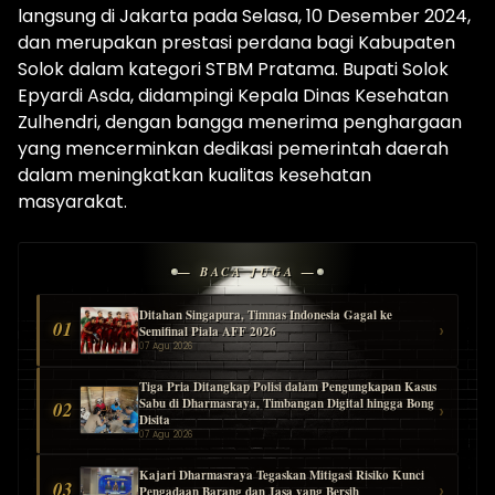
langsung di Jakarta pada Selasa, 10 Desember 2024,
dan merupakan prestasi perdana bagi Kabupaten
Solok dalam kategori STBM Pratama. Bupati Solok
Epyardi Asda, didampingi Kepala Dinas Kesehatan
Zulhendri, dengan bangga menerima penghargaan
yang mencerminkan dedikasi pemerintah daerah
dalam meningkatkan kualitas kesehatan
masyarakat.
— BACA JUGA —
Ditahan Singapura, Timnas Indonesia Gagal ke
01
›
Semifinal Piala AFF 2026
07 Agu 2026
Tiga Pria Ditangkap Polisi dalam Pengungkapan Kasus
Sabu di Dharmasraya, Timbangan Digital hingga Bong
02
›
Disita
07 Agu 2026
Kajari Dharmasraya Tegaskan Mitigasi Risiko Kunci
03
›
Pengadaan Barang dan Jasa yang Bersih