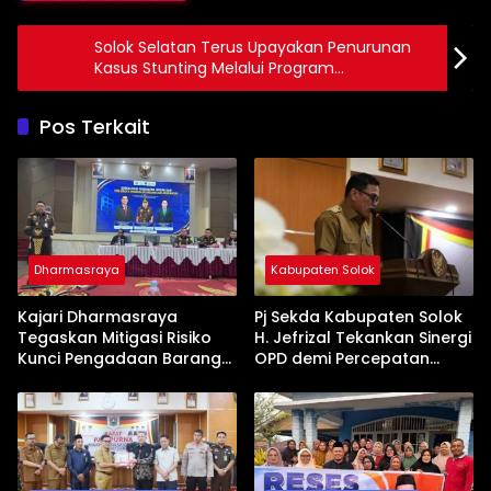
Solok Selatan Terus Upayakan Penurunan
Kasus Stunting Melalui Program
Komprehensif
Pos Terkait
Dharmasraya
Kabupaten Solok
Kajari Dharmasraya
Pj Sekda Kabupaten Solok
Tegaskan Mitigasi Risiko
H. Jefrizal Tekankan Sinergi
Kunci Pengadaan Barang
OPD demi Percepatan
dan Jasa yang Bersih
Pembangunan Daerah