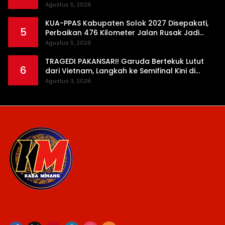
Daerah
Agustus 5, 2026
KUA-PPAS Kabupaten Solok 2027 Disepakati,
5
Perbaikan 476 Kilometer Jalan Rusak Jadi
Prioritas
Agustus 5, 2026
TRAGEDI PAKANSARI! Garuda Bertekuk Lutut
6
dari Vietnam, Langkah ke Semifinal Kini di
Ujung Tanduk
Agustus 3, 2026