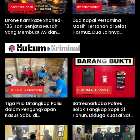
Internasional
Internasional
Drone Kamikaze Shahed-
Dua Kapal Pertamina
136 Iran: Senjata Murah
Masih Tertahan di Selat
yang Membuat AS dan
Hormuz, Dua Lainnya
Israel Kewalahan di Teluk
Berhasil Keluar Aman
Arab
HUKUM & KRIMINAL
HUKUM & KRIMINAL
Tiga Pria Ditangkap Polisi
Satresnarkoba Polres
dalam Pengungkapan
Solok Tangkap Sopir 21
Kasus Sabu di
Tahun, Diduga Kuasai Satu
Dharmasraya, Timbangan
Paket Sabu di Kubung
Digital hingga Bong Disita