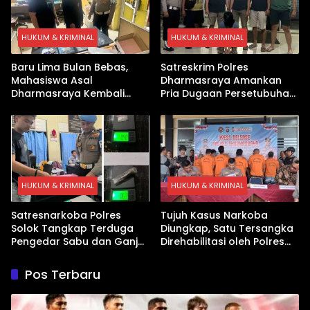
HUKUM & KRIMINAL
HUKUM & KRIMINAL
Baru Lima Bulan Bebas,
Satreskrim Polres
Mahasiswa Asal
Dharmasraya Amankan
Dharmasraya Kembali
Pria Dugaan Persetubuhan
Ditangkap Kasus Sabu
Anak
HUKUM & KRIMINAL
HUKUM & KRIMINAL
Satresnarkoba Polres
Tujuh Kasus Narkoba
Solok Tangkap Terduga
Diungkap, Satu Tersangka
Pengedar Sabu dan Ganja
Direhabilitasi oleh Polres
di Kubung
Dharmasraya
Pos Terbaru