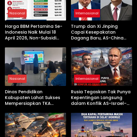
Nasional
Internasional
Harga BBM Pertamina Se-
Trump dan Xi Jinping
Indonesia Naik Mulai 18
Capai Kesepakatan
April 2026, Non-Subsidi
Dagang Baru, AS-China
Terseret Kenaikan Tajam
Buka Babak Kerja Sama
Jelang Kunjungan Beijing
Nasional
Internasional
Dinas Pendidikan
Rusia Tegaskan Tak Punya
Kabupaten Lahat Sukses
Kepentingan Langsung
Mempersiapkan TKA
dalam Konflik AS–Israel–
dengan Inovasi
Iran
Pembekalan Latihan Soal
Tanpa Internet