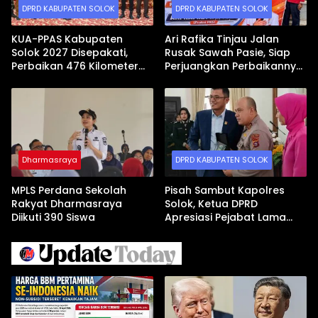
DPRD KABUPATEN SOLOK
DPRD KABUPATEN SOLOK
KUA-PPAS Kabupaten
Ari Rafika Tinjau Jalan
Solok 2027 Disepakati,
Rusak Sawah Pasie, Siap
Perbaikan 476 Kilometer
Perjuangkan Perbaikannya
Jalan Rusak Jadi Prioritas
di DPRD
Dharmasraya
DPRD KABUPATEN SOLOK
MPLS Perdana Sekolah
Pisah Sambut Kapolres
Rakyat Dharmasraya
Solok, Ketua DPRD
Diikuti 390 Siswa
Apresiasi Pejabat Lama
dan Sambut Kapolres Baru