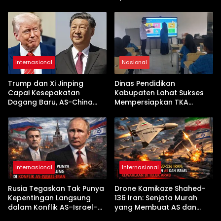
Dikerahkan
Terseret Kenaikan Tajam
Internasional
Nasional
Trump dan Xi Jinping
Dinas Pendidikan
Capai Kesepakatan
Kabupaten Lahat Sukses
Dagang Baru, AS-China
Mempersiapkan TKA
Buka Babak Kerja Sama
dengan Inovasi
Jelang Kunjungan Beijing
Pembekalan Latihan Soal
Tanpa Internet
Internasional
Internasional
Rusia Tegaskan Tak Punya
Drone Kamikaze Shahed-
Kepentingan Langsung
136 Iran: Senjata Murah
dalam Konflik AS–Israel–
yang Membuat AS dan
Iran
Israel Kewalahan di Teluk