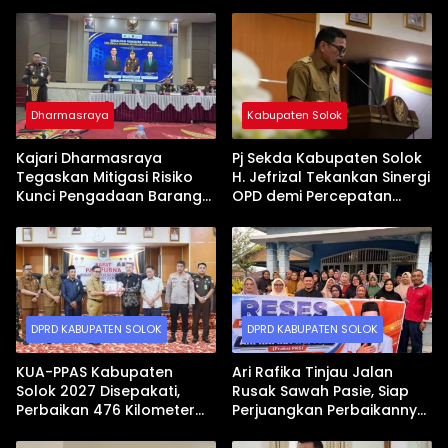
Dharmasraya
Kabupaten Solok
Kajari Dharmasraya
Pj Sekda Kabupaten Solok
Tegaskan Mitigasi Risiko
H. Jefrizal Tekankan Sinergi
Kunci Pengadaan Barang
OPD demi Percepatan
dan Jasa yang Bersih
Pembangunan Daerah
DPRD KABUPATEN SOLOK
DPRD KABUPATEN SOLOK
KUA-PPAS Kabupaten
Ari Rafika Tinjau Jalan
Solok 2027 Disepakati,
Rusak Sawah Pasie, Siap
Perbaikan 476 Kilometer
Perjuangkan Perbaikannya
Jalan Rusak Jadi Prioritas
di DPRD