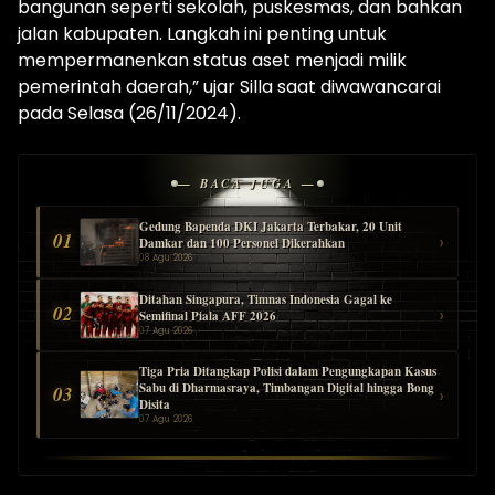
bangunan seperti sekolah, puskesmas, dan bahkan
jalan kabupaten. Langkah ini penting untuk
mempermanenkan status aset menjadi milik
pemerintah daerah,” ujar Silla saat diwawancarai
pada Selasa (26/11/2024).
— BACA JUGA —
Gedung Bapenda DKI Jakarta Terbakar, 20 Unit
01
›
Damkar dan 100 Personel Dikerahkan
08 Agu 2026
Ditahan Singapura, Timnas Indonesia Gagal ke
02
›
Semifinal Piala AFF 2026
07 Agu 2026
Tiga Pria Ditangkap Polisi dalam Pengungkapan Kasus
Sabu di Dharmasraya, Timbangan Digital hingga Bong
03
›
Disita
07 Agu 2026