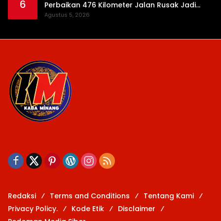
6
Perbaikan 476 Kilometer Jalan Rusak Jadi
Prioritas
Agustus 5, 2026
Redaksi
Terms and Conditions
Tentang Kami
Privacy Policy.
Kode Etik
Disclaimer