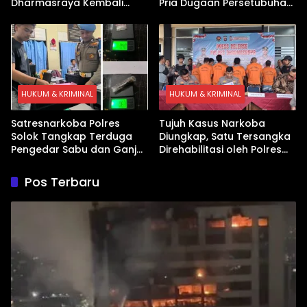
Dharmasraya Kembali
Pria Dugaan Persetubuhan
Ditangkap Kasus Sabu
Anak
HUKUM & KRIMINAL
HUKUM & KRIMINAL
Satresnarkoba Polres
Tujuh Kasus Narkoba
Solok Tangkap Terduga
Diungkap, Satu Tersangka
Pengedar Sabu dan Ganja
Direhabilitasi oleh Polres
di Kubung
Dharmasraya
Pos Terbaru