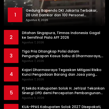
Gedung Bapenda DKI Jakarta Terbakar,
1
20 Unit Damkar dan 100 Personel
Dikerahkan
Agustus 8, 2026
Ditahan Singapura, Timnas Indonesia Gagal
2
ke Semifinal Piala AFF 2026
Agustus 7, 2026
Tiga Pria Ditangkap Polisi dalam
3
Pengungkapan Kasus Sabu di Dharmasraya,
Timbangan Digital hingga Bong Disita
Agustus 7, 2026
Kajari Dharmasraya Tegaskan Mitigasi Risiko
4
Kunci Pengadaan Barang dan Jasa yang
Bersih
Agustus 7, 2026
Pj Sekda Kabupaten Solok H. Jefrizal Tekankan
5
Sinergi OPD demi Percepatan Pembangunan
Daerah
Agustus 5, 2026
KUA-PPAS Kabupaten Solok 2027 Disepakati,