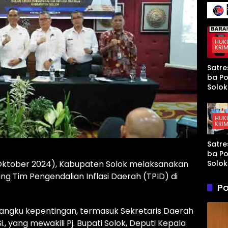
136 Ir
Terse
Senja
Kena
Mura
Taja
yang
Mem
HUK
KRIM
t AS 
Israel
Satre
Kewa
ba Po
an di
Solok
Teluk
Tang
Arab
Sopir
Tahun
HUK
KRIM
Didu
Kuasa
Satre
Paket
ba Po
di Ku
Solok
Oktober 2024), Kabupaten Solok melaksanakan
Tang
ing Tim Pengendalian Inflasi Daerah (TPID) di
Terd
Po
Peng
Sabu
emangku kepentingan, termasuk Sekretaris Daerah
Ganja
Kubu
i., yang mewakili Pj. Bupati Solok, Deputi Kepala