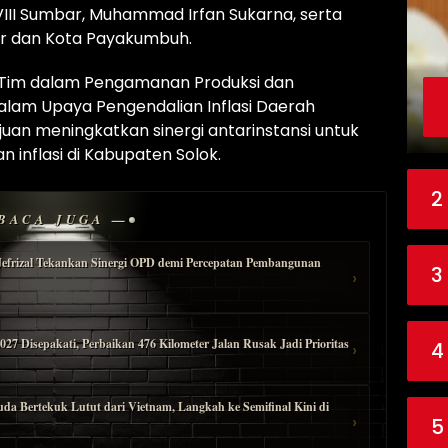
VIII Sumbar, Muhammad Irfan Sukarna, serta
ar dan Kota Payakumbuh.
 Tim dalam Pengamanan Produksi dan
dalam Upaya Pengendalian Inflasi Daerah
ujuan meningkatkan sinergi antarinstansi untuk
inflasi di Kabupaten Solok.
2
BACA JUGA —
Jefrizal Tekankan Sinergi OPD demi Percepatan Pembangunan
3
›
 Disepakati, Perbaikan 476 Kilometer Jalan Rusak Jadi Prioritas
›
4
ertekuk Lutut dari Vietnam, Langkah ke Semifinal Kini di
›
5