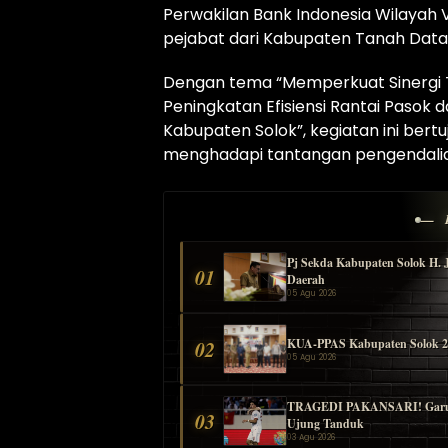
Perwakilan Bank Indonesia Wilayah 
pejabat dari Kabupaten Tanah Dat
Dengan tema “Memperkuat Sinergi
Peningkatan Efisiensi Rantai Pasok 
Kabupaten Solok”, kegiatan ini bert
menghadapi tantangan pengendalian 
— 
Pj Sekda Kabupaten Solok H. 
01
Daerah
05 Agu 2026
KUA-PPAS Kabupaten Solok 2027
02
05 Agu 2026
TRAGEDI PAKANSARI! Garuda B
03
Ujung Tanduk
03 Agu 2026