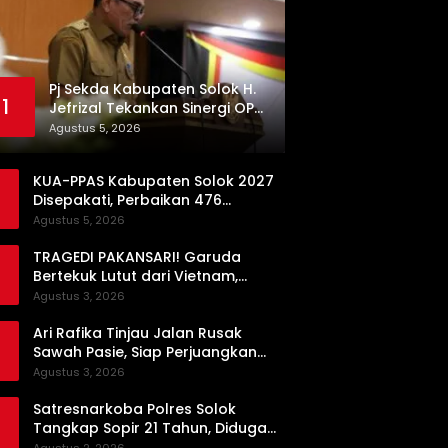
Pj Sekda Kabupaten Solok H.
1
Jefrizal Tekankan Sinergi OPD
demi Percepatan
Agustus 5, 2026
Pembangunan Daerah
KUA-PPAS Kabupaten Solok 2027
Disepakati, Perbaikan 476
Kilometer Jalan Rusak Jadi
Agustus 5, 2026
Prioritas
TRAGEDI PAKANSARI! Garuda
Bertekuk Lutut dari Vietnam,
Langkah ke Semifinal Kini di Ujung
Agustus 3, 2026
Tanduk
Ari Rafika Tinjau Jalan Rusak
Sawah Pasie, Siap Perjuangkan
Perbaikannya di DPRD
Agustus 3, 2026
Satresnarkoba Polres Solok
Tangkap Sopir 21 Tahun, Diduga
Kuasai Satu Paket Sabu di Kubung