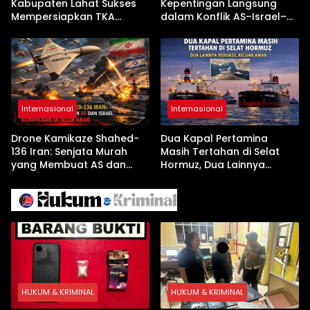
Kabupaten Lahat Sukses
Kepentingan Langsung
Mempersiapkan TKA
dalam Konflik AS–Israel–
dengan Inovasi
Iran
Pembekalan Latihan Soal
Tanpa Internet
Internasional
Internasional
Drone Kamikaze Shahed-
Dua Kapal Pertamina
136 Iran: Senjata Murah
Masih Tertahan di Selat
yang Membuat AS dan
Hormuz, Dua Lainnya
Israel Kewalahan di Teluk
Berhasil Keluar Aman
Arab
HUKUM & KRIMINAL
HUKUM & KRIMINAL