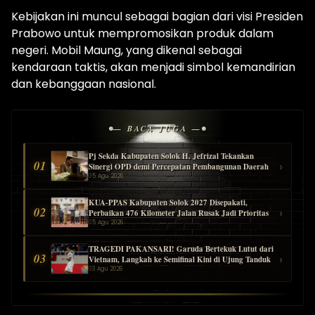
Kebijakan ini muncul sebagai bagian dari visi Presiden
Prabowo untuk mempromosikan produk dalam
negeri. Mobil Maung, yang dikenal sebagai
kendaraan taktis, akan menjadi simbol kemandirian
dan kebanggaan nasional.
— BACA JUGA —
Pj Sekda Kabupaten Solok H. Jefrizal Tekankan
01
›
Sinergi OPD demi Percepatan Pembangunan Daerah
05 Agu 2026
KUA-PPAS Kabupaten Solok 2027 Disepakati,
02
›
Perbaikan 476 Kilometer Jalan Rusak Jadi Prioritas
05 Agu 2026
TRAGEDI PAKANSARI! Garuda Bertekuk Lutut dari
03
›
Vietnam, Langkah ke Semifinal Kini di Ujung Tanduk
03 Agu 2026