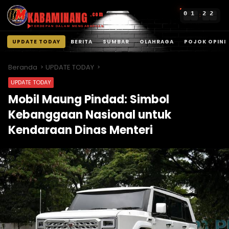
KABAMINANG
0
1
2
2
.com
:
TERDEPAN DALAM MENGABARKAN
UPDATE TODAY
BERITA
SUMBAR
OLAHRAGA
POJOK OPINI
Langsung
ke
Beranda
UPDATE TODAY
konten
UPDATE TODAY
Mobil Maung Pindad: Simbol
Kebanggaan Nasional untuk
Kendaraan Dinas Menteri