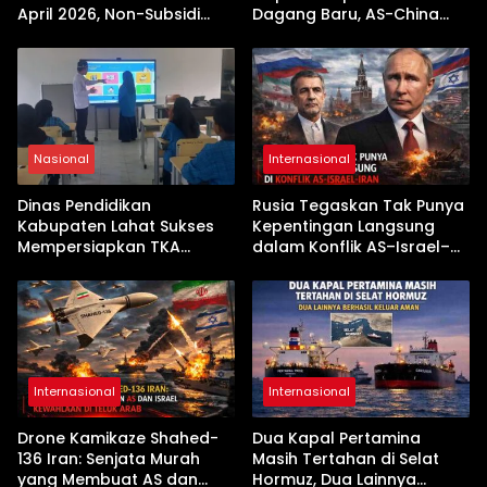
April 2026, Non-Subsidi
Dagang Baru, AS-China
Terseret Kenaikan Tajam
Buka Babak Kerja Sama
Jelang Kunjungan Beijing
Nasional
Internasional
Dinas Pendidikan
Rusia Tegaskan Tak Punya
Kabupaten Lahat Sukses
Kepentingan Langsung
Mempersiapkan TKA
dalam Konflik AS–Israel–
dengan Inovasi
Iran
Pembekalan Latihan Soal
Tanpa Internet
Internasional
Internasional
Drone Kamikaze Shahed-
Dua Kapal Pertamina
136 Iran: Senjata Murah
Masih Tertahan di Selat
yang Membuat AS dan
Hormuz, Dua Lainnya