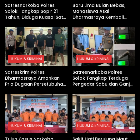
Satresnarkoba Polres
Baru Lima Bulan Bebas,
Solok Tangkap Sopir 21
Mahasiswa Asal
Tahun, Diduga Kuasai Satu
Dharmasraya Kembali
Paket Sabu di Kubung
Ditangkap Kasus Sabu
HUKUM & KRIMINAL
HUKUM & KRIMINAL
Satreskrim Polres
Satresnarkoba Polres
Dharmasraya Amankan
Solok Tangkap Terduga
Pria Dugaan Persetubuhan
Pengedar Sabu dan Ganja
Anak
di Kubung
HUKUM & KRIMINAL
HUKUM & KRIMINAL
Tujuh Kasus Narkoba
Sakit Hati Berujung Maut,