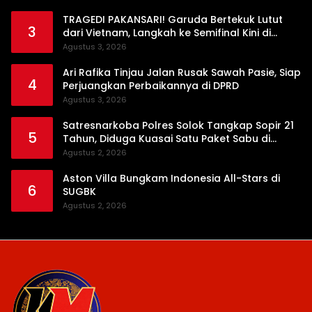
TRAGEDI PAKANSARI! Garuda Bertekuk Lutut
3
dari Vietnam, Langkah ke Semifinal Kini di
Ujung Tanduk
Agustus 3, 2026
Ari Rafika Tinjau Jalan Rusak Sawah Pasie, Siap
4
Perjuangkan Perbaikannya di DPRD
Agustus 3, 2026
Satresnarkoba Polres Solok Tangkap Sopir 21
5
Tahun, Diduga Kuasai Satu Paket Sabu di
Kubung
Agustus 2, 2026
Aston Villa Bungkam Indonesia All-Stars di
6
SUGBK
Agustus 2, 2026