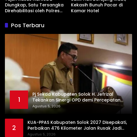
Diungkap, Satu Tersangka
Kekasih Bunuh Pacar di
Direhabilitasi oleh Polres
Kamar Hotel
Dharmasraya
Pos Terbaru
Pj Sekda Kabupaten Solok H. Jefrizal
1
Tekankan Sinergi OPD demi Percepatan
Pembangunan Daerah
Agustus 5, 2026
KUA-PPAS Kabupaten Solok 2027 Disepakati,
2
Perbaikan 476 Kilometer Jalan Rusak Jadi
Prioritas
Agustus 5, 2026