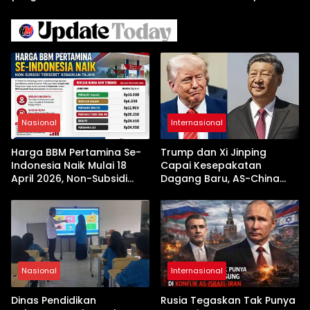
Israel Kewalahan di Teluk
Berhasil Keluar Aman
Arab
Nasional
Internasional
Harga BBM Pertamina Se-
Trump dan Xi Jinping
Indonesia Naik Mulai 18
Capai Kesepakatan
April 2026, Non-Subsidi
Dagang Baru, AS-China
Terseret Kenaikan Tajam
Buka Babak Kerja Sama
Jelang Kunjungan Beijing
Nasional
Internasional
Dinas Pendidikan
Rusia Tegaskan Tak Punya