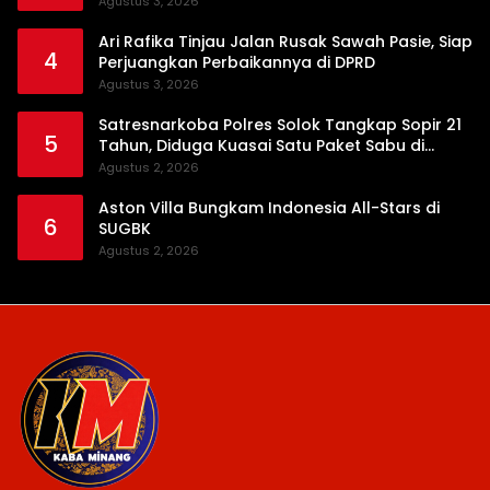
Ujung Tanduk
Agustus 3, 2026
Ari Rafika Tinjau Jalan Rusak Sawah Pasie, Siap
4
Perjuangkan Perbaikannya di DPRD
Agustus 3, 2026
Satresnarkoba Polres Solok Tangkap Sopir 21
5
Tahun, Diduga Kuasai Satu Paket Sabu di
Kubung
Agustus 2, 2026
Aston Villa Bungkam Indonesia All-Stars di
6
SUGBK
Agustus 2, 2026