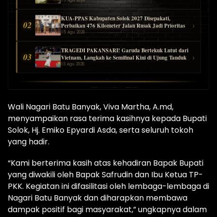
05 Agu 2026
KUA-PPAS Kabupaten Solok 2027 Disepakati,
02
›
Perbaikan 476 Kilometer Jalan Rusak Jadi Prioritas
05 Agu 2026
TRAGEDI PAKANSARI! Garuda Bertekuk Lutut dari
03
›
Vietnam, Langkah ke Semifinal Kini di Ujung Tanduk
03 Agu 2026
Wali Nagari Batu Banyak, Viva Martha, A.md,
menyampaikan rasa terima kasihnya kepada Bupati
Solok, Hj. Emiko Epyardi Asda, serta seluruh tokoh
yang hadir.
“Kami berterima kasih atas kehadiran Bapak Bupati
yang diwakili oleh Bapak Safrudin dan Ibu Ketua TP-
PKK. Kegiatan ini difasilitasi oleh lembaga-lembaga di
Nagari Batu Banyak dan diharapkan membawa
dampak positif bagi masyarakat,” ungkapnya dalam