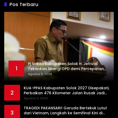
Pos Terbaru
Pj Sekda Kabupaten Solok H. Jefrizal
1
Tekankan Sinergi OPD demi Percepatan
Pembangunan Daerah
Agustus 5, 2026
KUA-PPAS Kabupaten Solok 2027 Disepakati,
2
Perbaikan 476 Kilometer Jalan Rusak Jadi
Prioritas
Agustus 5, 2026
TRAGEDI PAKANSARI! Garuda Bertekuk Lutut
3
dari Vietnam, Langkah ke Semifinal Kini di