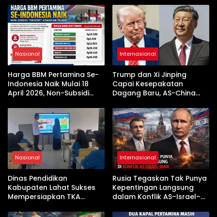
Nasional
Internasional
Harga BBM Pertamina Se-
Trump dan Xi Jinping
Indonesia Naik Mulai 18
Capai Kesepakatan
April 2026, Non-Subsidi
Dagang Baru, AS-China
Terseret Kenaikan Tajam
Buka Babak Kerja Sama
Jelang Kunjungan Beijing
Nasional
Internasional
Dinas Pendidikan
Rusia Tegaskan Tak Punya
Kabupaten Lahat Sukses
Kepentingan Langsung
Mempersiapkan TKA
dalam Konflik AS–Israel–
dengan Inovasi
Iran
Pembekalan Latihan Soal