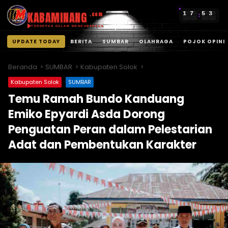
KABAMINANG
1
7
5
3
.com
:
TERDEPAN DALAM MENGABARKAN
UPDATE TODAY
BERITA
SUMBAR
OLAHRAGA
POJOK OPINI
Langsung
ke
Beranda
SUMBAR
Kabupaten Solok
konten
Kabupaten Solok
SUMBAR
Temu Ramah Bundo Kanduang
Emiko Epyardi Asda Dorong
Penguatan Peran dalam Pelestarian
Adat dan Pembentukan Karakter