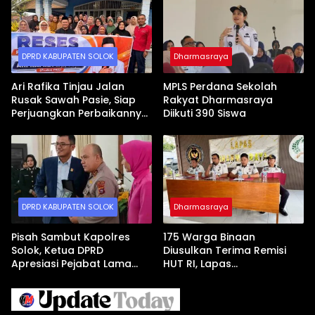
DPRD KABUPATEN SOLOK
Dharmasraya
Ari Rafika Tinjau Jalan
MPLS Perdana Sekolah
Rusak Sawah Pasie, Siap
Rakyat Dharmasraya
Perjuangkan Perbaikannya
Diikuti 390 Siswa
di DPRD
DPRD KABUPATEN SOLOK
Dharmasraya
Pisah Sambut Kapolres
175 Warga Binaan
Solok, Ketua DPRD
Diusulkan Terima Remisi
Apresiasi Pejabat Lama
HUT RI, Lapas
dan Sambut Kapolres Baru
Dharmasraya Gelar Sidang
TPP