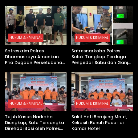
Paket Sabu di Kubung
Ditangkap Kasus Sabu
HUKUM & KRIMINAL
HUKUM & KRIMINAL
Satreskrim Polres
Satresnarkoba Polres
Dharmasraya Amankan
Solok Tangkap Terduga
Pria Dugaan Persetubuhan
Pengedar Sabu dan Ganja
Anak
di Kubung
HUKUM & KRIMINAL
HUKUM & KRIMINAL
Tujuh Kasus Narkoba
Sakit Hati Berujung Maut,
Diungkap, Satu Tersangka
Kekasih Bunuh Pacar di
Direhabilitasi oleh Polres
Kamar Hotel
Dharmasraya