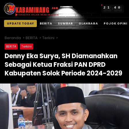
KABAMINANG
2
1
4
0
.com
:
TERDEPAN DALAM MENGABARKAN
UPDATE TODAY
BERITA
SUMBAR
OLAHRAGA
POJOK OPINI
Langsung
ke
Beranda
BERITA
Terkini
konten
BERITA
Terkini
Denny Eka Surya, SH Diamanahkan
Sebagai Ketua Fraksi PAN DPRD
Kabupaten Solok Periode 2024-2029