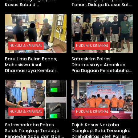
Kasus Sabu di
Tahun, Diduga Kuasai Satu
Dharmasraya, Timbangan
Paket Sabu di Kubung
Digital hingga Bong Disita
HUKUM & KRIMINAL
HUKUM & KRIMINAL
Baru Lima Bulan Bebas,
Satreskrim Polres
Mahasiswa Asal
Dharmasraya Amankan
Dharmasraya Kembali
Pria Dugaan Persetubuhan
Ditangkap Kasus Sabu
Anak
HUKUM & KRIMINAL
HUKUM & KRIMINAL
Satresnarkoba Polres
Tujuh Kasus Narkoba
Solok Tangkap Terduga
Diungkap, Satu Tersangka
Pengedar Sabu dan Ganja
Direhabilitasi oleh Polres