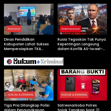
Terseret Kenaikan Tajam
Buka Babak Kerja Sama
Jelang Kunjungan Beijing
Nasional
Internasional
Dinas Pendidikan
Rusia Tegaskan Tak Punya
Kabupaten Lahat Sukses
Kepentingan Langsung
Mempersiapkan TKA
dalam Konflik AS–Israel–
dengan Inovasi
Iran
Pembekalan Latihan Soal
Tanpa Internet
HUKUM & KRIMINAL
HUKUM & KRIMINAL
Tiga Pria Ditangkap Polisi
Satresnarkoba Polres
dalam Pengungkapan
Solok Tangkap Sopir 21