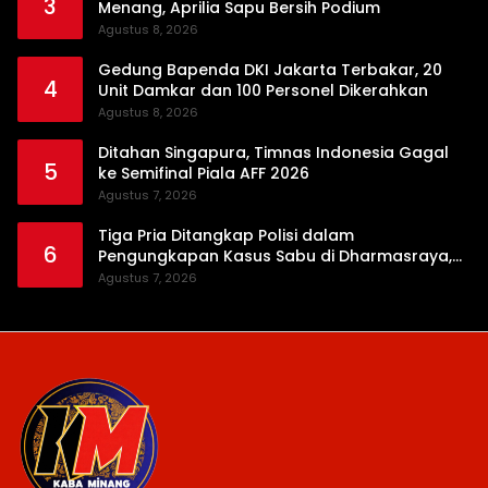
3
Menang, Aprilia Sapu Bersih Podium
Agustus 8, 2026
Gedung Bapenda DKI Jakarta Terbakar, 20
4
Unit Damkar dan 100 Personel Dikerahkan
Agustus 8, 2026
Ditahan Singapura, Timnas Indonesia Gagal
5
ke Semifinal Piala AFF 2026
Agustus 7, 2026
Tiga Pria Ditangkap Polisi dalam
6
Pengungkapan Kasus Sabu di Dharmasraya,
Timbangan Digital hingga Bong Disita
Agustus 7, 2026