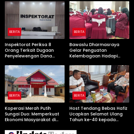
BERITA
BERITA
Inspektorat Periksa 8
Bawaslu Dharmasraya
Orang Terkait Dugaan
Gelar Penguatan
Penyelewengan Dana
Kelembagaan Hadapi
Rp600 Juta oleh Oknum
Pemilu 2029 Pasca Putusan
Pejabat Dharmasraya‎‎
MK Nomor 135/PUU-
XXII/2024
BERITA
BERITA
Koperasi Merah Putih
Host Tendang Bebas Hafiz
Sungai Duo: Memperkuat
Ucapkan Selamat Ulang
Ekonomi Masyarakat di
Tahun ke-40 kepada
Tengah Kendala
Kapolres Solok AKBP
Permodalan
Agung Pranajaya, S.I.K