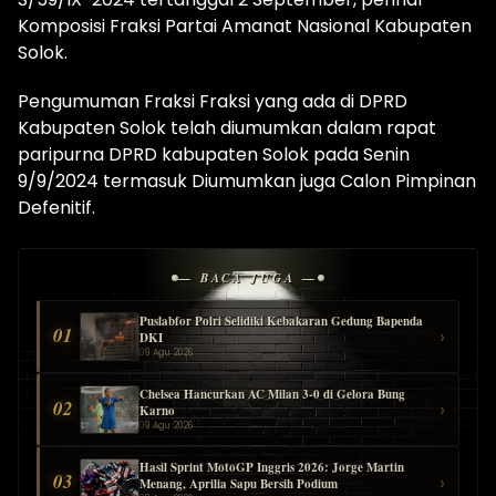
Komposisi Fraksi Partai Amanat Nasional Kabupaten
Solok.
Pengumuman Fraksi Fraksi yang ada di DPRD
Kabupaten Solok telah diumumkan dalam rapat
paripurna DPRD kabupaten Solok pada Senin
9/9/2024 termasuk Diumumkan juga Calon Pimpinan
Defenitif.
— BACA JUGA —
Puslabfor Polri Selidiki Kebakaran Gedung Bapenda
01
›
DKI
09 Agu 2026
Chelsea Hancurkan AC Milan 3-0 di Gelora Bung
02
›
Karno
09 Agu 2026
Hasil Sprint MotoGP Inggris 2026: Jorge Martin
03
›
Menang, Aprilia Sapu Bersih Podium