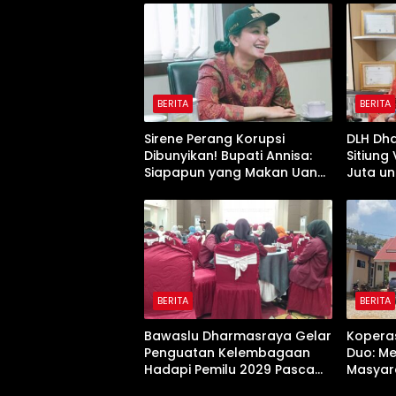
BERITA
BERITA
Sirene Perang Korupsi
DLH Dh
Dibunyikan! Bupati Annisa:
Sitiung
Siapapun yang Makan Uang
Juta un
Rakyat, Tamat!”
Penum
BERITA
BERITA
Bawaslu Dharmasraya Gelar
Koperas
Penguatan Kelembagaan
Duo: M
Hadapi Pemilu 2029 Pasca
Masyar
Putusan MK Nomor 135/PUU-
Kendal