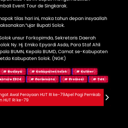
bali Event Tour de Singkarak.
pak tilas hari ini, maka tahun depan insyaallah
laksanakan.”ujar Bupati Solok.
olok unsur Forkopimda, Sekretaris Daerah
ok Ny. Hj. Emiko Epyardi Asda, Para Staf Ahli
 Kepala BUMN, Kepala BUMD, Camat se-Kabupaten
 Setda Kabupaten Solok. (NGK)
Budaya
Kabupaten Solok
Kuliner
enture 2024
Pariwisata
Promosi
TdS
ngat Awal Perayaan HUT RI ke-79Apel Pagi Pemkab
n HUT RI ke-79