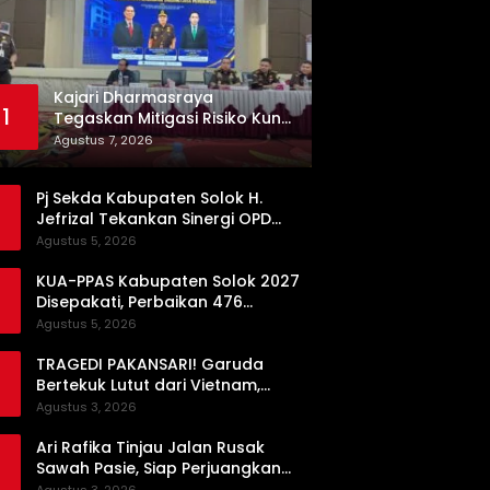
Kajari Dharmasraya
1
Tegaskan Mitigasi Risiko Kunci
Pengadaan Barang dan Jasa
Agustus 7, 2026
yang Bersih
Pj Sekda Kabupaten Solok H.
Jefrizal Tekankan Sinergi OPD
demi Percepatan Pembangunan
Agustus 5, 2026
Daerah
KUA-PPAS Kabupaten Solok 2027
Disepakati, Perbaikan 476
Kilometer Jalan Rusak Jadi
Agustus 5, 2026
Prioritas
TRAGEDI PAKANSARI! Garuda
Bertekuk Lutut dari Vietnam,
Langkah ke Semifinal Kini di Ujung
Agustus 3, 2026
Tanduk
Ari Rafika Tinjau Jalan Rusak
Sawah Pasie, Siap Perjuangkan
Perbaikannya di DPRD