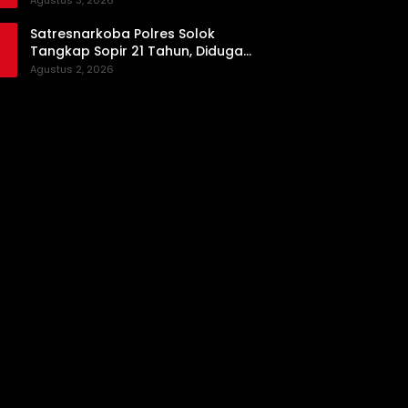
Agustus 3, 2026
Satresnarkoba Polres Solok
Tangkap Sopir 21 Tahun, Diduga
Kuasai Satu Paket Sabu di Kubung
Agustus 2, 2026