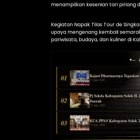
menampilkan kesenian tari piriang d
Kegiatan Napak Tilas Tour de Singka
upaya mengenang kembali semarak 
pariwisata, budaya, dan kuliner di K
— 
Kajari Dharmasraya Tegaskan 
01
07 Agu 2026
Pj Sekda Kabupaten Solok H. 
02
Daerah
05 Agu 2026
KUA-PPAS Kabupaten Solok 2027
03
05 Agu 2026