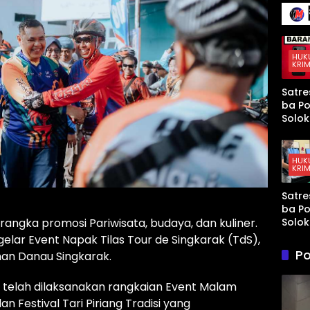
136 Ir
Terse
Senja
Kena
Mura
Taja
yang
Mem
HUK
KRIM
t AS 
Israel
Satre
Kewa
ba Po
an di
Solok
Teluk
Tang
Arab
Sopir
Tahun
HUK
KRIM
Didu
Kuasa
Satre
Paket
ba Po
di Ku
Solok
angka promosi Pariwisata, budaya, dan kuliner.
Tang
ar Event Napak Tilas Tour de Singkarak (TdS),
Terd
Po
an Danau Singkarak.
Peng
Sabu
 telah dilaksanakan rangkaian Event Malam
Ganja
Kubu
Festival Tari Piriang Tradisi yang