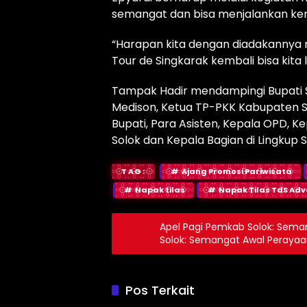
semangat dan bisa menjalankan kem
“Harapan kita dengan diadakannya na
Tour de Singkarak kembali bisa kita 
Tampak Hadir mendampingi Bupati S
Medison, Ketua TP-PKK Kabupaten Sol
Bupati, Para Asisten, Kepala OPD,
Solok dan Kepala Bagian di Lingkup
TAG:
Ajang Promosi Pariwisata
Napak tilas
Napak Tilas TdS Adv
Apel Pagi Pemkab Solok: Sema
Solok: Semangat Awal Perayaa
Pos Terkait