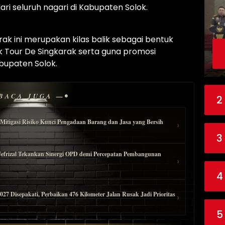
ari seluruh nagari di Kabupaten Solok.
rak ini merupakan kilas balik sebagai bentuk
Tour De Singkarak serta guna promosi
abupaten Solok.
BACA JUGA —
2
Mitigasi Risiko Kunci Pengadaan Barang dan Jasa yang Bersih
›
3
Jefrizal Tekankan Sinergi OPD demi Percepatan Pembangunan
›
4
 Disepakati, Perbaikan 476 Kilometer Jalan Rusak Jadi Prioritas
›
5