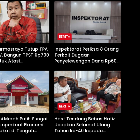
BERITA
armasraya Tutup TPA
Inspektorat Periksa 8 Orang
 V, Bangun TPST Rp700
Terkait Dugaan
tuk Atasi
Penyelewengan Dana Rp600
pukan Sampah
Juta oleh Oknum Pejabat
Dharmasraya‎‎
BERITA
i Merah Putih Sungai
Host Tendang Bebas Hafiz
emperkuat Ekonomi
Ucapkan Selamat Ulang
akat di Tengah
Tahun ke-40 kepada
a Permodalan
Kapolres Solok AKBP Agung