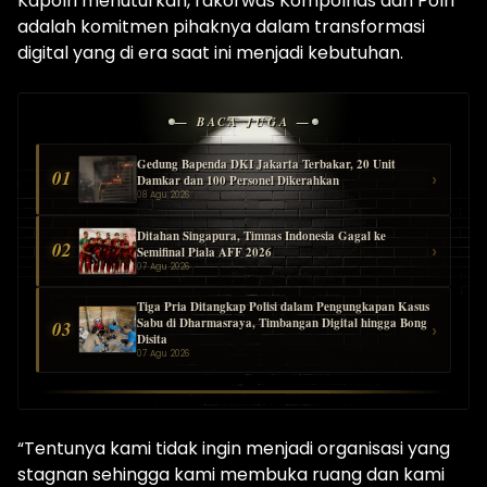
Kapolri menuturkan, rakorwas Kompolnas dan Polri
adalah komitmen pihaknya dalam transformasi
digital yang di era saat ini menjadi kebutuhan.
— BACA JUGA —
Gedung Bapenda DKI Jakarta Terbakar, 20 Unit
01
›
Damkar dan 100 Personel Dikerahkan
08 Agu 2026
Ditahan Singapura, Timnas Indonesia Gagal ke
02
›
Semifinal Piala AFF 2026
07 Agu 2026
Tiga Pria Ditangkap Polisi dalam Pengungkapan Kasus
Sabu di Dharmasraya, Timbangan Digital hingga Bong
03
›
Disita
07 Agu 2026
“Tentunya kami tidak ingin menjadi organisasi yang
stagnan sehingga kami membuka ruang dan kami