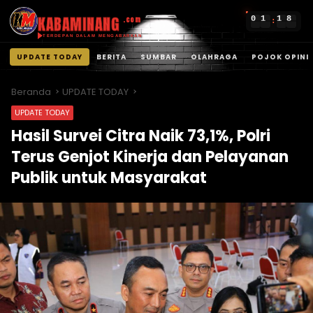
KABAMINANG
0
1
1
8
.com
:
TERDEPAN DALAM MENGABARKAN
UPDATE TODAY
BERITA
SUMBAR
OLAHRAGA
POJOK OPINI
Langsung
ke
Beranda
UPDATE TODAY
konten
UPDATE TODAY
Hasil Survei Citra Naik 73,1%, Polri
Terus Genjot Kinerja dan Pelayanan
Publik untuk Masyarakat