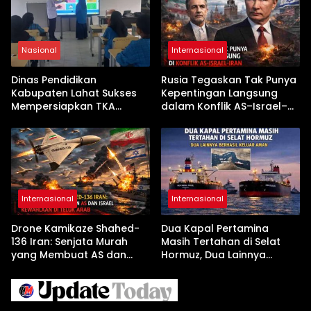
Nasional
Internasional
Dinas Pendidikan
Rusia Tegaskan Tak Punya
Kabupaten Lahat Sukses
Kepentingan Langsung
Mempersiapkan TKA
dalam Konflik AS–Israel–
dengan Inovasi
Iran
Pembekalan Latihan Soal
Tanpa Internet
Internasional
Internasional
Drone Kamikaze Shahed-
Dua Kapal Pertamina
136 Iran: Senjata Murah
Masih Tertahan di Selat
yang Membuat AS dan
Hormuz, Dua Lainnya
Israel Kewalahan di Teluk
Berhasil Keluar Aman
Arab