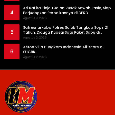
Ari Rafika Tinjau Jalan Rusak Sawah Pasie, Siap
4
Perjuangkan Perbaikannya di DPRD
Agustus 3, 2026
Satresnarkoba Polres Solok Tangkap Sopir 21
5
Tahun, Diduga Kuasai Satu Paket Sabu di
Kubung
Agustus 2, 2026
Aston Villa Bungkam Indonesia All-Stars di
6
SUGBK
Agustus 2, 2026