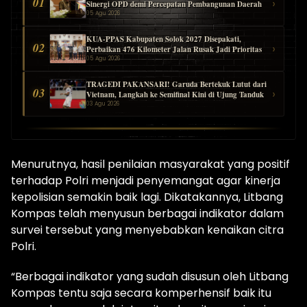
01
›
Sinergi OPD demi Percepatan Pembangunan Daerah
05 Agu 2026
KUA-PPAS Kabupaten Solok 2027 Disepakati,
02
›
Perbaikan 476 Kilometer Jalan Rusak Jadi Prioritas
05 Agu 2026
TRAGEDI PAKANSARI! Garuda Bertekuk Lutut dari
03
›
Vietnam, Langkah ke Semifinal Kini di Ujung Tanduk
03 Agu 2026
Menurutnya, hasil penilaian masyarakat yang positif
terhadap Polri menjadi penyemangat agar kinerja
kepolisian semakin baik lagi. Dikatakannya, Litbang
Kompas telah menyusun berbagai indikator dalam
survei tersebut yang menyebabkan kenaikan citra
Polri.
“Berbagai indikator yang sudah disusun oleh Litbang
Kompas tentu saja secara komperhensif baik itu