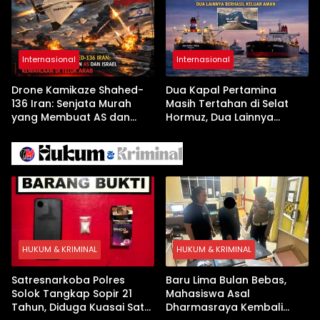
Tanpa Internet
Internasional
Internasional
Drone Kamikaze Shahed-
Dua Kapal Pertamina
136 Iran: Senjata Murah
Masih Tertahan di Selat
yang Membuat AS dan
Hormuz, Dua Lainnya
Israel Kewalahan di Teluk
Berhasil Keluar Aman
Arab
HUKUM & KRIMINAL
HUKUM & KRIMINAL
Satresnarkoba Polres
Baru Lima Bulan Bebas,
Solok Tangkap Sopir 21
Mahasiswa Asal
Tahun, Diduga Kuasai Satu
Dharmasraya Kembali