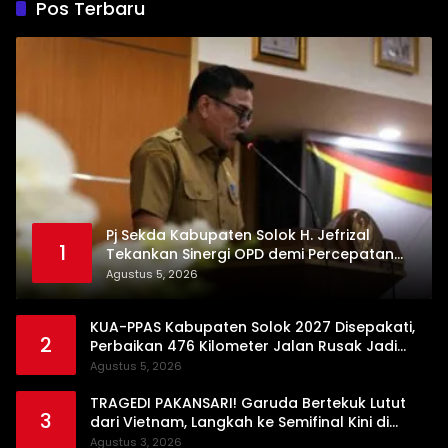
Pos Terbaru
Pj Sekda Kabupaten Solok H. Jefrizal
1
Tekankan Sinergi OPD demi Percepatan
Pembangunan Daerah
Agustus 5, 2026
KUA-PPAS Kabupaten Solok 2027 Disepakati,
2
Perbaikan 476 Kilometer Jalan Rusak Jadi
Prioritas
Agustus 5, 2026
TRAGEDI PAKANSARI! Garuda Bertekuk Lutut
3
dari Vietnam, Langkah ke Semifinal Kini di
Ujung Tanduk
Agustus 3, 2026