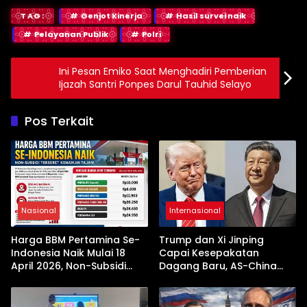
TAG:
Genjot Kinerja
Hasil survei naik
Pelayanan Publik
Polri
Ini Pesan Emiko Saat Menghadiri Pemberian
Ijazah Santri Ponpes Darul Tauhid Selayo
Pos Terkait
Nasional
Internasional
Harga BBM Pertamina Se-
Trump dan Xi Jinping
Indonesia Naik Mulai 18
Capai Kesepakatan
April 2026, Non-Subsidi
Dagang Baru, AS-China
Terseret Kenaikan Tajam
Buka Babak Kerja Sama
Jelang Kunjungan Beijing