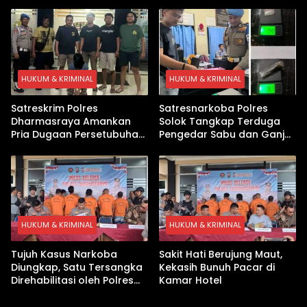
Paket Sabu di Kubung
Ditangkap Kasus Sabu
HUKUM & KRIMINAL
HUKUM & KRIMINAL
Satreskrim Polres
Satresnarkoba Polres
Dharmasraya Amankan
Solok Tangkap Terduga
Pria Dugaan Persetubuhan
Pengedar Sabu dan Ganja
Anak
di Kubung
HUKUM & KRIMINAL
HUKUM & KRIMINAL
Tujuh Kasus Narkoba
Sakit Hati Berujung Maut,
Diungkap, Satu Tersangka
Kekasih Bunuh Pacar di
Direhabilitasi oleh Polres
Kamar Hotel
Dharmasraya