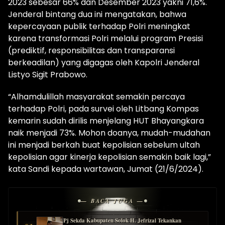
2023 sebesar 66% dan Desember 2023 yakni 71,6%.
Jenderal bintang dua ini mengatakan, bahwa
kepercayaan publik terhadap Polri meningkat
karena transformasi Polri melalui program Presisi
(prediktif, responsibilitas dan transparansi
berkeadilan) yang digagas oleh Kapolri Jenderal
Listyo Sigit Prabowo.
“Alhamdulillah masyarakat semakin percaya
terhadap Polri, pada survei oleh Litbang Kompas
kemarin sudah dirilis menjelang HUT Bhayangkara
naik menjadi 73%. Mohon doanya, mudah-mudahan
ini menjadi berkah buat kepolisian sebelum ultah
kepolisian agar kinerja kepolisian semakin baik lagi,”
kata Sandi kepada wartawan, Jumat (21/6/2024).
— BACA JUGA —
Pj Sekda Kabupaten Solok H. Jefrizal Tekankan