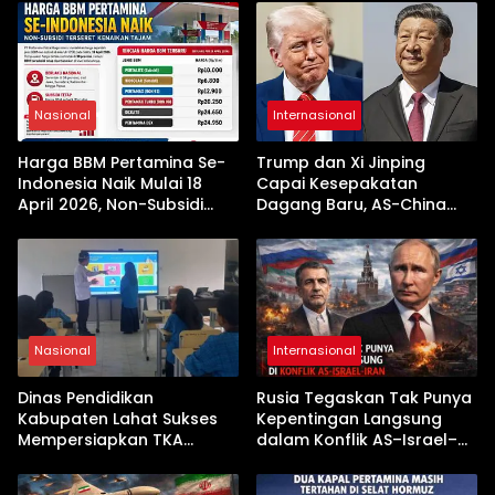
Nasional
Internasional
Harga BBM Pertamina Se-
Trump dan Xi Jinping
Indonesia Naik Mulai 18
Capai Kesepakatan
April 2026, Non-Subsidi
Dagang Baru, AS-China
Terseret Kenaikan Tajam
Buka Babak Kerja Sama
Jelang Kunjungan Beijing
Nasional
Internasional
Dinas Pendidikan
Rusia Tegaskan Tak Punya
Kabupaten Lahat Sukses
Kepentingan Langsung
Mempersiapkan TKA
dalam Konflik AS–Israel–
dengan Inovasi
Iran
Pembekalan Latihan Soal